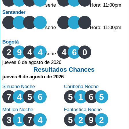
serie
Hora: 11:00pm
Santander
serie
Hora: 11:00pm
Bogotá
2
9
4
4
4
6
0
serie
jueves 6 de agosto de 2026
Resultados Chances
jueves 6 de agosto de 2026:
Sinuano Noche
Caribeña Noche
7
4
5
6
5
1
6
5
Motilon Noche
Fantastica Noche
3
1
7
4
5
2
9
2