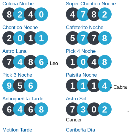
Culona Noche
Super Chontico Noche
8
2
4
0
4
7
8
2
Chontico Noche
Cafeterito Noche
2
0
1
1
5
7
7
8
Astro Luna
Pick 4 Noche
7
4
8
6
1
0
4
8
- Leo
Pick 3 Noche
Paisita Noche
9
5
6
1
1
1
4
- Cabra
Antioqueñita Tarde
Astro Sol
6
4
6
8
7
3
0
2
-
Cancer
Motilon Tarde
Caribeña Día