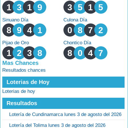
1
3
1
9
3
5
1
5
Sinuano Día
Culona Día
8
9
4
1
0
8
7
2
Pijao de Oro
Chontico Día
1
2
3
8
8
0
4
7
Mas Chances
Resultados chances
Loterias de Hoy
Loterias de hoy
Resultados
Lotería de Cundinamarca lunes 3 de agosto del 2026
Lotería del Tolima lunes 3 de agosto del 2026