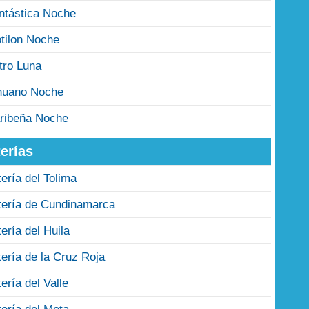
ntástica Noche
tilon Noche
tro Luna
nuano Noche
ribeña Noche
erías
tería del Tolima
tería de Cundinamarca
tería del Huila
tería de la Cruz Roja
tería del Valle