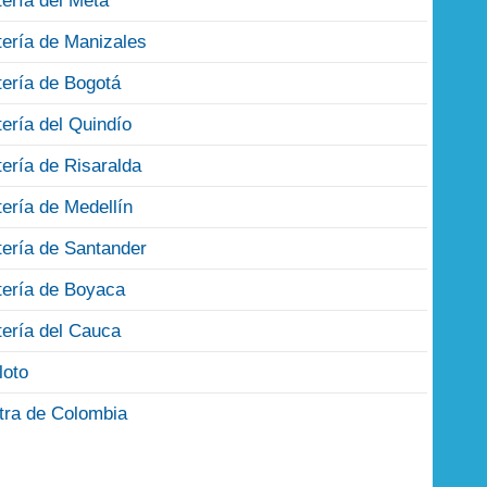
tería del Meta
tería de Manizales
tería de Bogotá
tería del Quindío
tería de Risaralda
tería de Medellín
tería de Santander
tería de Boyaca
tería del Cauca
loto
tra de Colombia