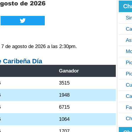
Ch
Si
Ca
As
 7 de agosto de 2026 a las 2:30pm.
Mo
e Caribeña Día
Pi
Ganador
Pi
6
3515
Cu
6
1948
Ca
6
6715
Fa
Ch
6
1064
6
1707