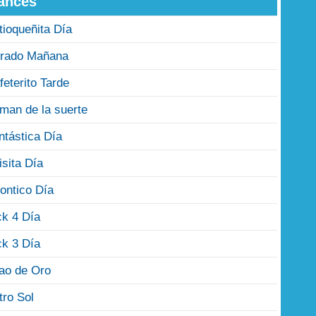
ances
tioqueñita Día
rado Mañana
feterito Tarde
man de la suerte
ntástica Día
isita Día
ontico Día
ck 4 Día
ck 3 Día
jao de Oro
tro Sol