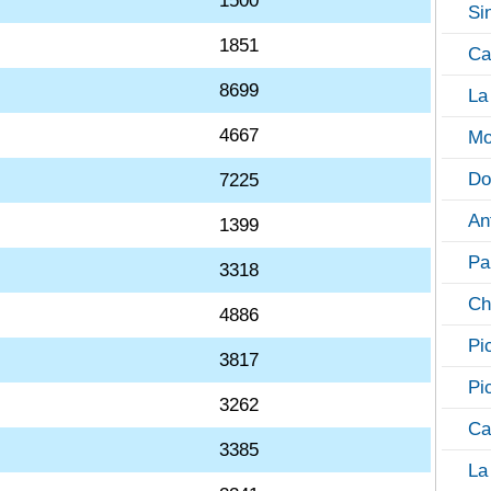
1500
Si
1851
Ca
8699
La
4667
Mo
Do
7225
An
1399
Pa
3318
Ch
4886
Pi
3817
Pi
3262
Ca
3385
La