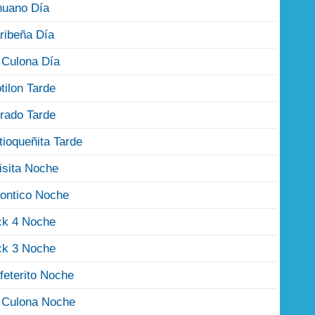
nuano Día
ribeña Día
 Culona Día
tilon Tarde
rado Tarde
tioqueñita Tarde
isita Noche
ontico Noche
ck 4 Noche
ck 3 Noche
feterito Noche
 Culona Noche