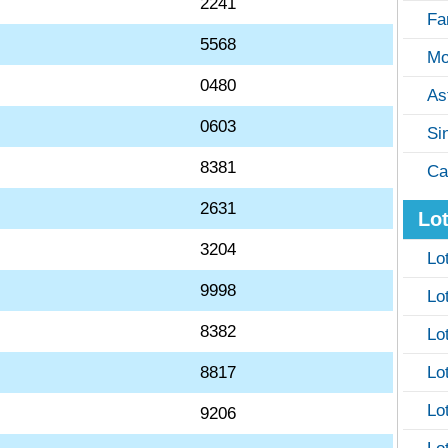
2241
Fa
5568
Mo
0480
As
0603
Si
8381
Ca
2631
Lot
3204
Lo
9998
Lo
8382
Lo
8817
Lo
Lo
9206