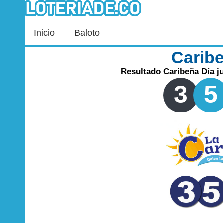
Inicio
Baloto
Carib
Resultado Caribeña Día j
3
5