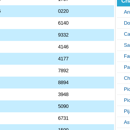
Ch
6
0220
An
6140
Do
Ca
9332
Sa
4146
Fa
4177
Pa
7892
Ch
8894
Pi
3948
Pi
5090
Pi
6731
As