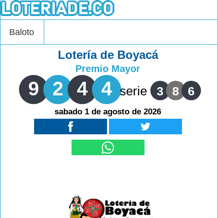
Baloto
Lotería de Boyacá
Premio Mayor
9
2
4
4
serie
3
8
6
sabado 1 de agosto de 2026