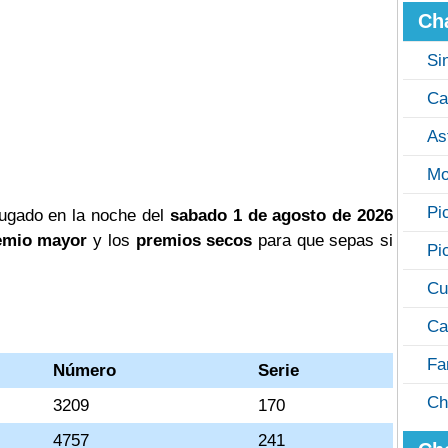
Ch
Si
Ca
As
Mo
Pi
ugado en la noche del
sabado 1 de agosto de 2026
emio mayor
y los
premios secos
para que sepas si
Pi
Cu
Ca
Fa
Número
Serie
Ch
3209
170
4757
241