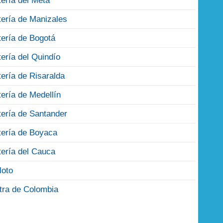
tería del Meta
tería de Manizales
tería de Bogotá
tería del Quindío
tería de Risaralda
tería de Medellín
tería de Santander
tería de Boyaca
tería del Cauca
loto
tra de Colombia