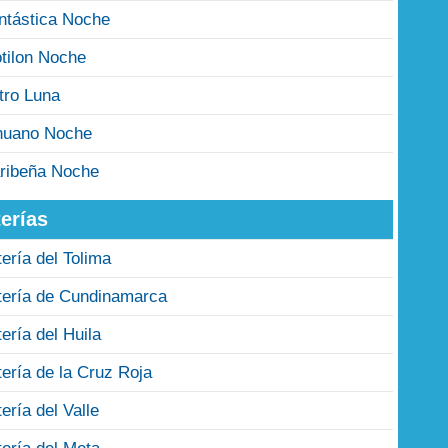
ntástica Noche
tilon Noche
tro Luna
nuano Noche
ribeña Noche
erías
tería del Tolima
tería de Cundinamarca
tería del Huila
tería de la Cruz Roja
tería del Valle