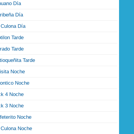
nuano Día
ribeña Día
 Culona Día
tilon Tarde
rado Tarde
tioqueñita Tarde
isita Noche
ontico Noche
ck 4 Noche
ck 3 Noche
feterito Noche
 Culona Noche