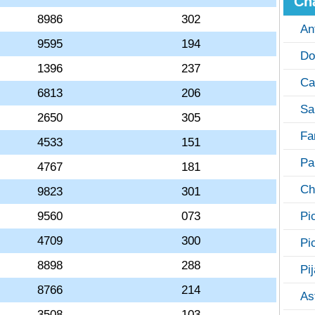
Ch
8986
302
An
9595
194
Do
1396
237
Ca
6813
206
Sa
2650
305
Fa
4533
151
Pa
4767
181
Ch
9823
301
9560
073
Pi
4709
300
Pi
8898
288
Pi
8766
214
As
3508
103