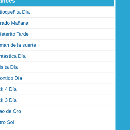
ances
tioqueñita Día
rado Mañana
feterito Tarde
man de la suerte
ntástica Día
isita Día
ontico Día
ck 4 Día
ck 3 Día
jao de Oro
tro Sol