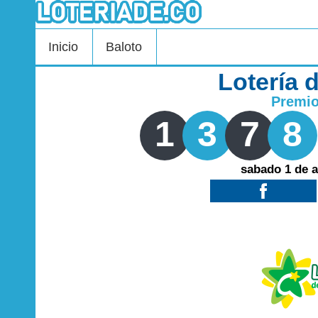
Inicio
Baloto
Lotería 
Premi
1
3
7
8
sabado 1 de 