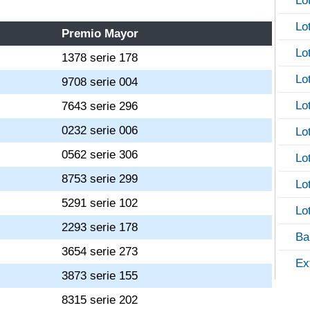
Lo
Lo
Premio Mayor
Lo
1378 serie 178
Lo
9708 serie 004
Lo
7643 serie 296
0232 serie 006
Lo
0562 serie 306
Lo
8753 serie 299
Lo
5291 serie 102
Lo
2293 serie 178
Ba
3654 serie 273
Ex
3873 serie 155
8315 serie 202