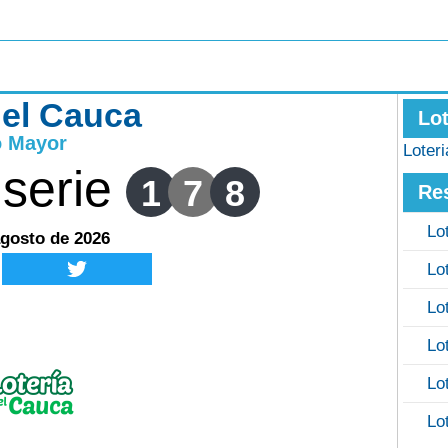
del Cauca
Lo
o Mayor
Loter
serie
1
7
8
Re
Lo
agosto de 2026
Lo
Lo
Lo
Lo
Lo