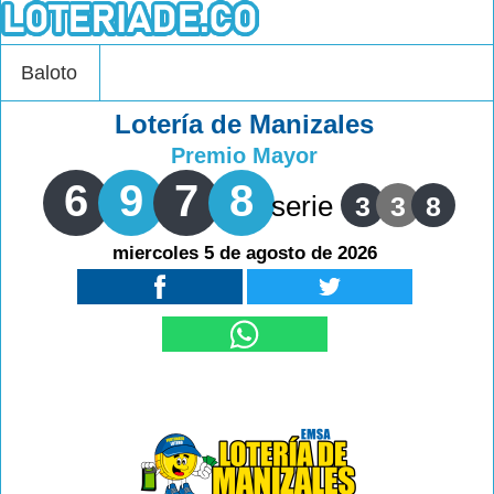
Baloto
Lotería de Manizales
Premio Mayor
6
9
7
8
serie
3
3
8
miercoles 5 de agosto de 2026