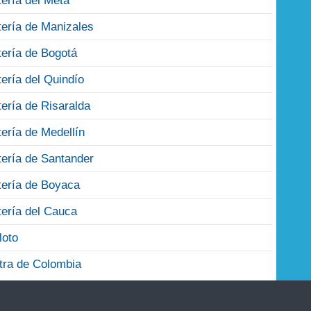
tería del Meta
tería de Manizales
tería de Bogotá
tería del Quindío
tería de Risaralda
tería de Medellín
tería de Santander
tería de Boyaca
tería del Cauca
loto
tra de Colombia