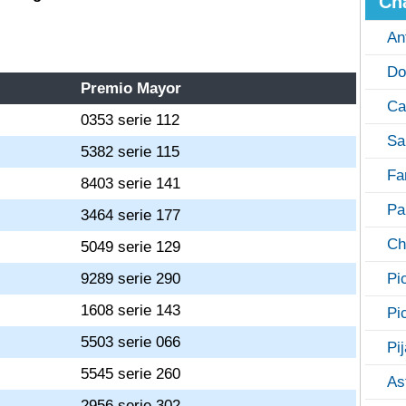
Ch
An
Do
Premio Mayor
Ca
0353 serie 112
Sa
5382 serie 115
Fa
8403 serie 141
Pa
3464 serie 177
Ch
5049 serie 129
9289 serie 290
Pi
1608 serie 143
Pi
5503 serie 066
Pi
5545 serie 260
As
2956 serie 302