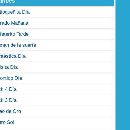
ances
tioqueñita Día
rado Mañana
feterito Tarde
man de la suerte
ntástica Día
isita Día
ontico Día
ck 4 Día
ck 3 Día
jao de Oro
tro Sol