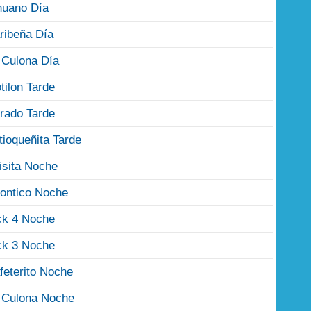
nuano Día
ribeña Día
 Culona Día
tilon Tarde
rado Tarde
tioqueñita Tarde
isita Noche
ontico Noche
ck 4 Noche
ck 3 Noche
feterito Noche
 Culona Noche