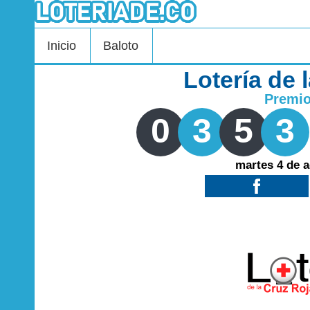
Inicio
Baloto
Lotería de 
Premi
0
3
5
3
martes 4 de 