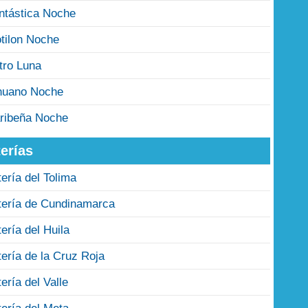
ntástica Noche
tilon Noche
tro Luna
nuano Noche
ribeña Noche
erías
tería del Tolima
tería de Cundinamarca
tería del Huila
tería de la Cruz Roja
tería del Valle