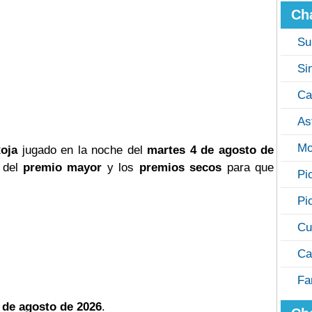
Ch
Su
Si
Ca
As
Mo
oja
jugado en la noche del
martes 4 de agosto de
o del
premio mayor
y los
premios secos
para que
Pi
Pi
Cu
Ca
Fa
 de agosto de 2026
.