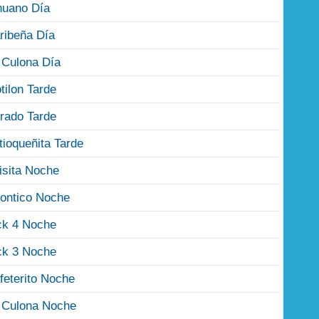
nuano Día
ribeña Día
 Culona Día
tilon Tarde
rado Tarde
tioqueñita Tarde
isita Noche
ontico Noche
ck 4 Noche
ck 3 Noche
feterito Noche
 Culona Noche