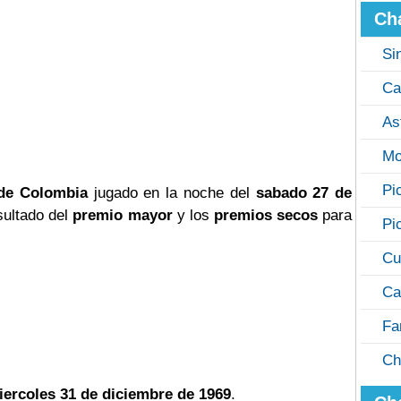
Ch
Si
Ca
As
Mo
Pi
 de Colombia
jugado en la noche del
sabado 27 de
sultado del
premio mayor
y los
premios secos
para
Pi
Cu
Ca
Fa
Ch
iercoles 31 de diciembre de 1969
.