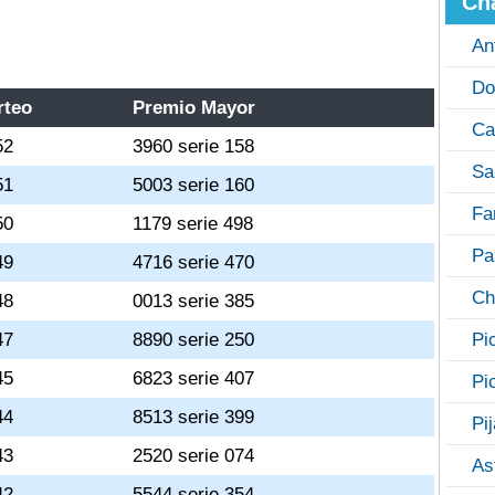
Ch
An
Do
rteo
Premio Mayor
Ca
52
3960 serie 158
Sa
51
5003 serie 160
Fa
50
1179 serie 498
Pa
49
4716 serie 470
Ch
48
0013 serie 385
47
8890 serie 250
Pi
45
6823 serie 407
Pi
44
8513 serie 399
Pi
43
2520 serie 074
As
42
5544 serie 354