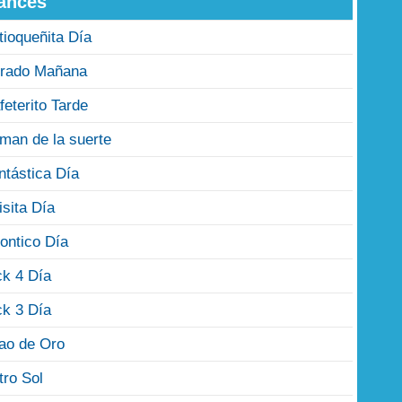
ances
tioqueñita Día
rado Mañana
feterito Tarde
man de la suerte
ntástica Día
isita Día
ontico Día
ck 4 Día
ck 3 Día
jao de Oro
tro Sol