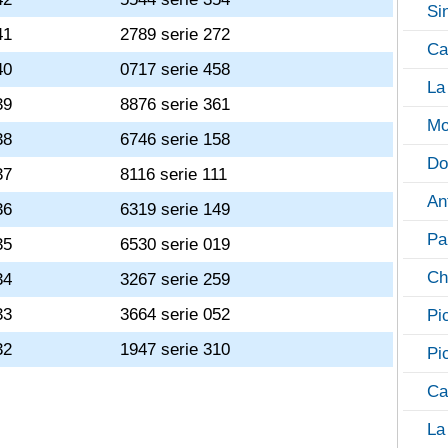
Si
41
2789 serie 272
Ca
40
0717 serie 458
La
39
8876 serie 361
Mo
38
6746 serie 158
Do
37
8116 serie 111
An
36
6319 serie 149
Pa
35
6530 serie 019
Ch
34
3267 serie 259
33
3664 serie 052
Pi
32
1947 serie 310
Pi
Ca
La