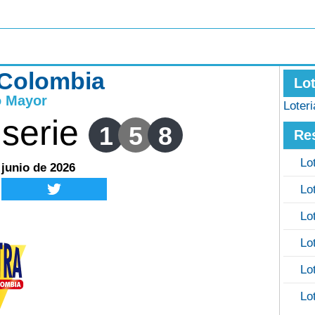
 Colombia
Lo
o Mayor
Loter
serie
1
5
8
Re
Lo
 junio de 2026
Lo
Lo
Lo
Lo
Lo