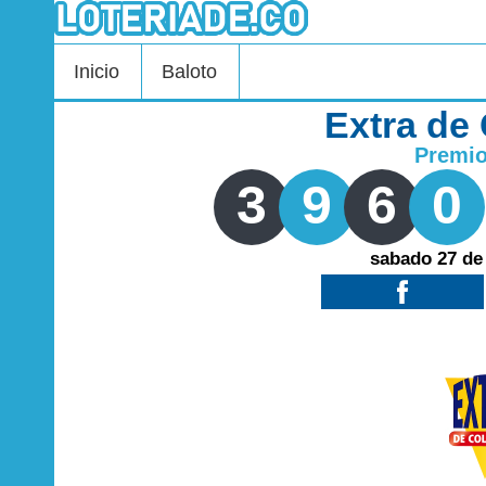
Inicio
Baloto
Extra de
Premi
3
9
6
0
sabado 27 de