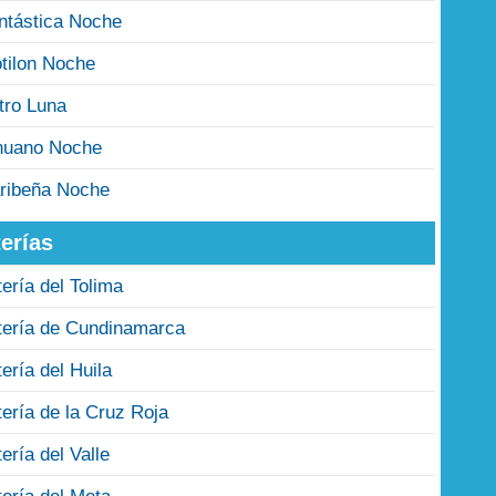
ntástica Noche
tilon Noche
tro Luna
nuano Noche
ribeña Noche
erías
tería del Tolima
tería de Cundinamarca
tería del Huila
tería de la Cruz Roja
tería del Valle