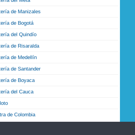
tería del Meta
tería de Manizales
tería de Bogotá
tería del Quindío
tería de Risaralda
tería de Medellín
tería de Santander
tería de Boyaca
tería del Cauca
loto
tra de Colombia