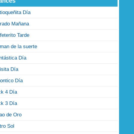
ances
tioqueñita Día
rado Mañana
feterito Tarde
man de la suerte
ntástica Día
isita Día
ontico Día
ck 4 Día
ck 3 Día
jao de Oro
tro Sol