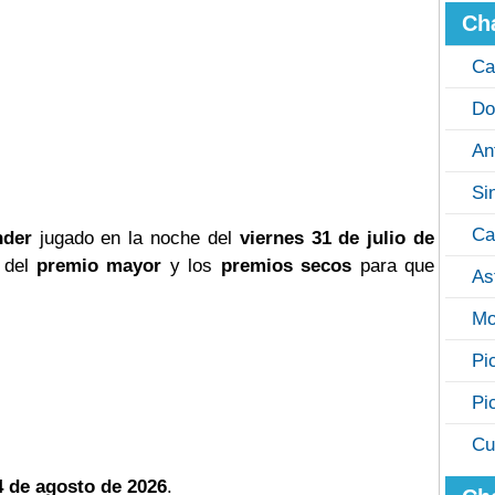
Ch
Ca
Do
An
Si
Ca
nder
jugado en la noche del
viernes 31 de julio de
o del
premio mayor
y los
premios secos
para que
As
Mo
Pi
Pi
Cu
4 de agosto de 2026
.