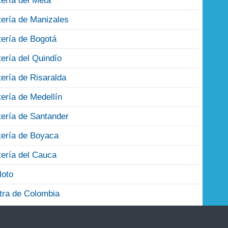
tería del Meta
tería de Manizales
tería de Bogotá
tería del Quindío
tería de Risaralda
tería de Medellín
tería de Santander
tería de Boyaca
tería del Cauca
loto
tra de Colombia