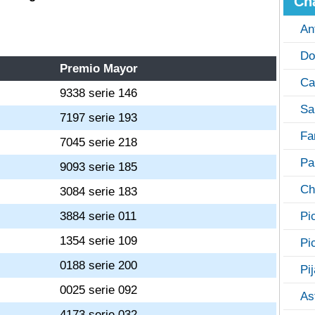
Ch
An
Do
Premio Mayor
Ca
9338 serie 146
Sa
7197 serie 193
Fa
7045 serie 218
Pa
9093 serie 185
Ch
3084 serie 183
3884 serie 011
Pi
1354 serie 109
Pi
0188 serie 200
Pi
0025 serie 092
As
4173 serie 032