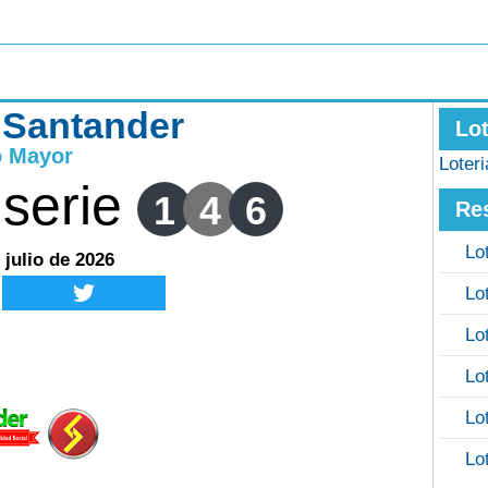
e Santander
Lo
o Mayor
Loter
serie
1
4
6
Re
Lo
 julio de 2026
Lo
Lo
Lo
Lo
Lo