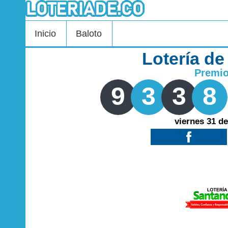
Inicio
Baloto
Lotería d
Premi
9
3
3
8
viernes 31 de