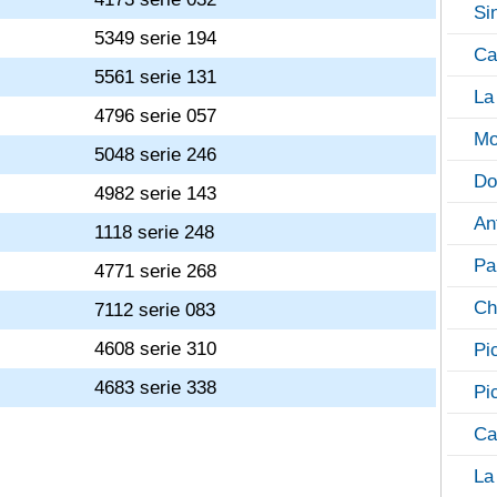
Si
5349 serie 194
Ca
5561 serie 131
La
4796 serie 057
Mo
5048 serie 246
Do
4982 serie 143
An
1118 serie 248
Pa
4771 serie 268
Ch
7112 serie 083
4608 serie 310
Pi
4683 serie 338
Pi
Ca
La