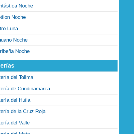
ntástica Noche
tilon Noche
tro Luna
nuano Noche
ribeña Noche
erías
tería del Tolima
tería de Cundinamarca
tería del Huila
tería de la Cruz Roja
tería del Valle