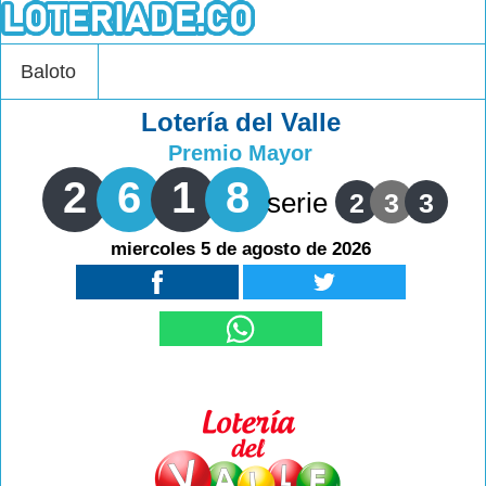
Baloto
Lotería del Valle
Premio Mayor
2
6
1
8
serie
2
3
3
miercoles 5 de agosto de 2026