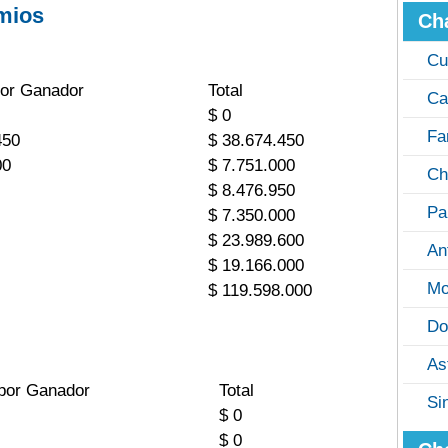
mios
Ch
Cu
or Ganador
Total
Ca
$ 0
Fa
450
$ 38.674.450
00
$ 7.751.000
Ch
$ 8.476.950
Pa
$ 7.350.000
$ 23.989.600
An
$ 19.166.000
Mo
$ 119.598.000
Do
As
por Ganador
Total
Si
$ 0
$ 0