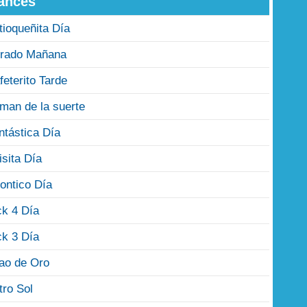
ances
tioqueñita Día
rado Mañana
feterito Tarde
man de la suerte
ntástica Día
isita Día
ontico Día
ck 4 Día
ck 3 Día
jao de Oro
tro Sol