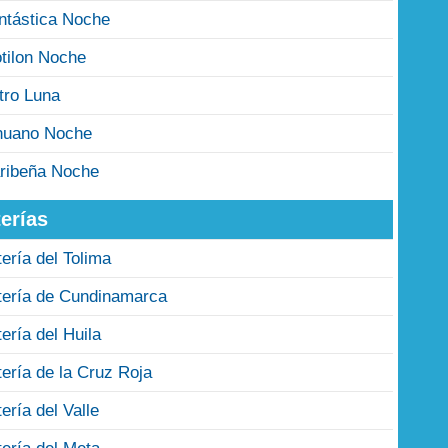
ntástica Noche
tilon Noche
tro Luna
nuano Noche
ribeña Noche
erías
tería del Tolima
tería de Cundinamarca
tería del Huila
tería de la Cruz Roja
tería del Valle