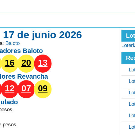
 17 de junio 2026
Lo
ía:
Baloto
Loter
adores Baloto
Re
16
20
13
Lo
dores
Revancha
Lo
12
07
09
Lo
ulado
Lo
pesos.
Lo
e pesos.
Lo