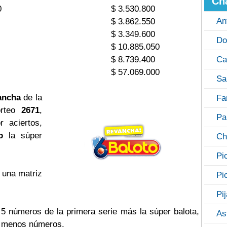
Ch
0
$ 3.530.800
An
$ 3.862.550
$ 3.349.600
Do
$ 10.885.050
$ 8.739.400
Ca
$ 57.069.000
Sa
ancha
de la
Fa
orteo
2671
,
Pa
 aciertos,
o
la súper
Ch
Pi
 una matriz
Pi
Pi
s 5 números de la primera serie más la súper balota,
As
o menos números.