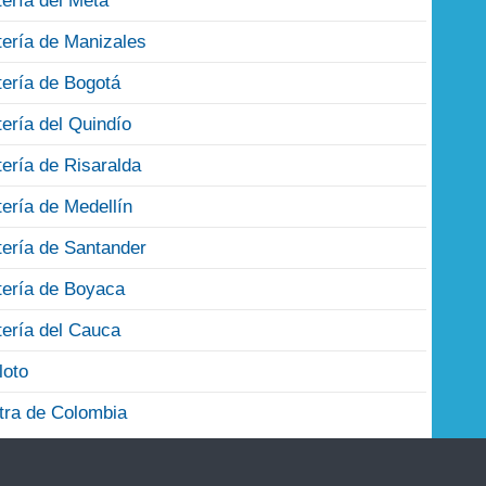
tería del Meta
tería de Manizales
tería de Bogotá
tería del Quindío
tería de Risaralda
tería de Medellín
tería de Santander
tería de Boyaca
tería del Cauca
loto
tra de Colombia