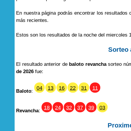
En nuestra página podrás encontrar los resultados
más recientes.
Estos son los resultados de la noche del miercoles 1
Sorteo 
El resultado anterior de
baloto revancha
sorteo núm
de 2026
fue:
04
13
16
22
31
11
Baloto
:
18
24
32
37
39
03
Revancha
:
Proxim