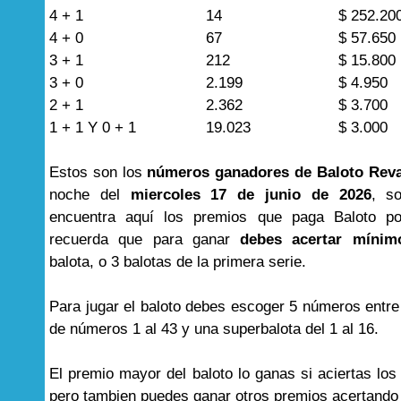
4 + 1
14
$ 252.20
4 + 0
67
$ 57.650
3 + 1
212
$ 15.800
3 + 0
2.199
$ 4.950
2 + 1
2.362
$ 3.700
1 + 1 Y 0 + 1
19.023
$ 3.000
Estos son los
números ganadores de Baloto Rev
noche del
miercoles 17 de junio de 2026
, s
encuentra aquí los premios que paga Baloto por
recuerda que para ganar
debes acertar mínim
balota, o 3 balotas de la primera serie.
Para jugar el baloto debes escoger 5 números entre
de números 1 al 43 y una superbalota del 1 al 16.
El premio mayor del baloto lo ganas si aciertas lo
pero tambien puedes ganar otros premios acertand