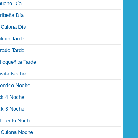
nuano Día
ribeña Día
 Culona Día
tilon Tarde
rado Tarde
tioqueñita Tarde
isita Noche
ontico Noche
ck 4 Noche
ck 3 Noche
feterito Noche
 Culona Noche