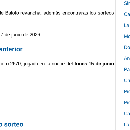
Si
 de Baloto revancha, además encontraras los sorteos
Ca
La
7 de junio de 2026.
Mo
Do
anterior
An
ero 2670, jugado en la noche del
lunes 15 de junio
Pa
Ch
Pi
Pi
Ca
o sorteo
La