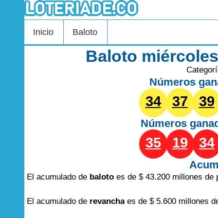
Inicio
Baloto
Baloto miércoles
Categor
Números gan
34
37
39
Números gana
35
19
34
Acum
El acumulado de
baloto
es de $ 43.200 millones de 
El acumulado de
revancha
es de $ 5.600 millones d