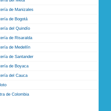
tería del Meta
tería de Manizales
tería de Bogotá
tería del Quindío
tería de Risaralda
tería de Medellín
tería de Santander
tería de Boyaca
tería del Cauca
loto
tra de Colombia