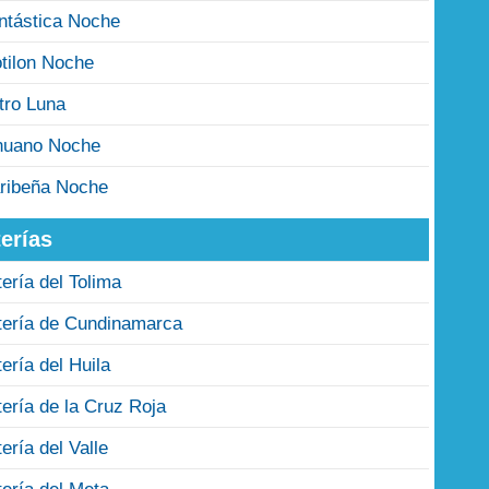
ntástica Noche
tilon Noche
tro Luna
nuano Noche
ribeña Noche
erías
tería del Tolima
tería de Cundinamarca
tería del Huila
tería de la Cruz Roja
tería del Valle