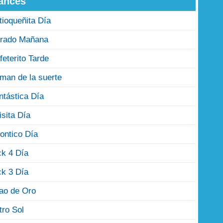
ances
tioqueñita Día
rado Mañana
feterito Tarde
man de la suerte
ntástica Día
isita Día
ontico Día
ck 4 Día
ck 3 Día
jao de Oro
tro Sol