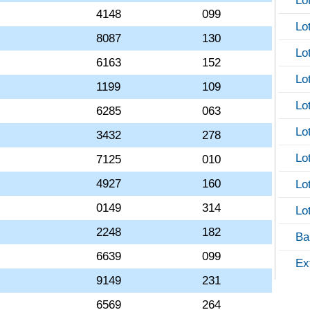
Lo
4148
099
Lo
8087
130
Lo
6163
152
Lo
1199
109
Lo
6285
063
Lo
3432
278
Lo
7125
010
4927
160
Lo
0149
314
Lo
2248
182
Ba
6639
099
Ex
9149
231
6569
264