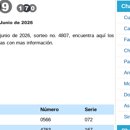
Ch
Cu
Ca
unio de 2026, sorteo no. 4807, encuentra aquí los
Fa
cas con mas información.
Ch
Pa
An
Mo
Do
As
Número
Serie
Si
0566
072
4763
167