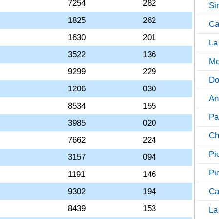
7254
282
Si
1825
262
Ca
1630
201
La
3522
136
Mo
9299
229
Do
1206
030
An
8534
155
Pa
3985
020
Ch
7662
224
Pi
3157
094
Pi
1191
146
9302
194
Ca
8439
153
La