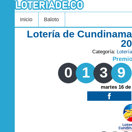
Inicio
Baloto
Lotería de Cundinama
2
Categoría:
Loterí
Premi
0
1
3
9
martes 16 de