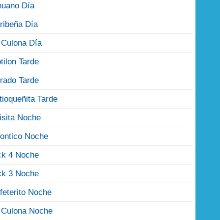
nuano Día
ribeña Día
 Culona Día
tilon Tarde
rado Tarde
tioqueñita Tarde
isita Noche
ontico Noche
ck 4 Noche
ck 3 Noche
feterito Noche
 Culona Noche