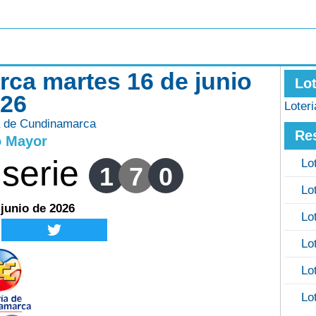
rca martes 16 de junio
Lo
026
Loter
a de Cundinamarca
Re
o Mayor
serie
Lo
1
7
0
Lo
 junio de 2026
Lo
Lo
Lo
Lo