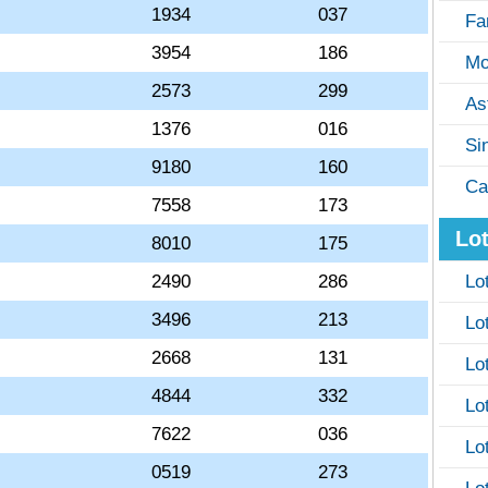
1934
037
Fa
3954
186
Mo
2573
299
As
1376
016
Si
9180
160
Ca
7558
173
Lot
8010
175
2490
286
Lo
3496
213
Lo
2668
131
Lo
4844
332
Lo
7622
036
Lo
0519
273