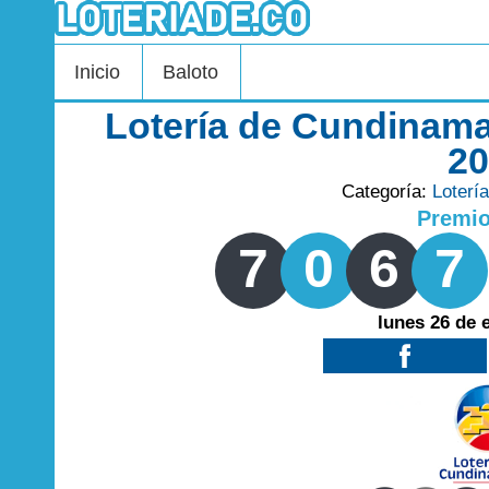
Inicio
Baloto
Lotería de Cundinama
2
Categoría:
Loterí
Premi
7
0
6
7
lunes 26 de 