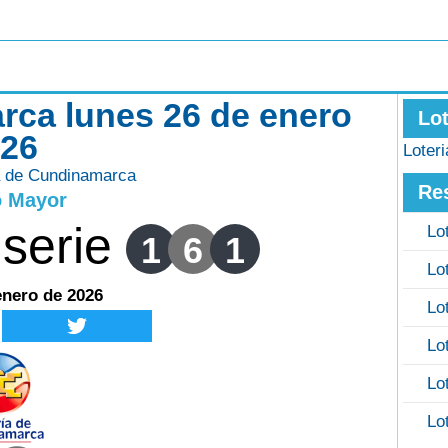
rca lunes 26 de enero
Lo
026
Loter
a de Cundinamarca
Re
o Mayor
serie
Lo
1
6
1
Lo
enero de 2026
Lo
Lo
Lo
Lo