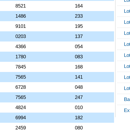
Lo
8521
164
Lo
1486
233
Lo
9101
195
Lo
0203
137
Lo
4366
054
Lo
1780
083
Lo
7845
168
7565
141
Lo
6728
048
Lo
7565
247
Ba
4824
010
Ex
6994
182
2459
080