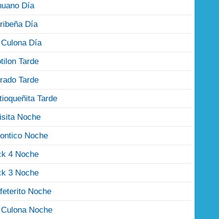
nuano Día
ribeña Día
 Culona Día
tilon Tarde
rado Tarde
tioqueñita Tarde
isita Noche
ontico Noche
ck 4 Noche
ck 3 Noche
feterito Noche
 Culona Noche