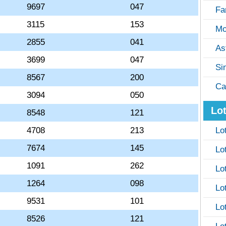
9697
047
Fa
3115
153
Mo
2855
041
As
3699
047
Si
8567
200
Ca
3094
050
Lot
8548
121
4708
213
Lo
7674
145
Lo
1091
262
Lo
1264
098
Lo
9531
101
Lo
8526
121