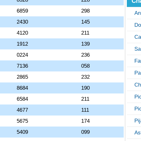
Ch
6859
298
An
2430
145
Do
4120
211
Ca
1912
139
Sa
0224
236
Fa
7136
058
Pa
2865
232
Ch
8684
190
Pi
6584
211
Pi
4677
111
Pi
5675
174
5409
099
As