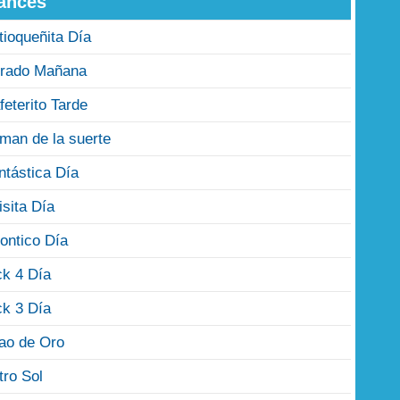
ances
tioqueñita Día
rado Mañana
feterito Tarde
man de la suerte
ntástica Día
isita Día
ontico Día
ck 4 Día
ck 3 Día
jao de Oro
tro Sol