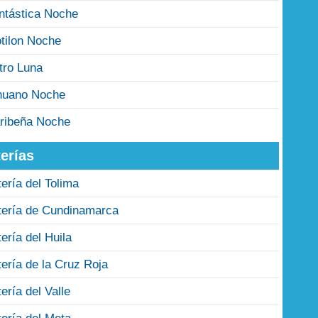
ntástica Noche
tilon Noche
tro Luna
nuano Noche
ribeña Noche
erías
tería del Tolima
tería de Cundinamarca
tería del Huila
tería de la Cruz Roja
tería del Valle