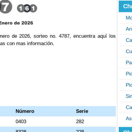
Ch
Mo
An
ero de 2026, sorteo no. 4787, encuentra aquí los
Ca
cas con mas información.
Cu
Pa
Pi
Pi
Si
Ca
Número
Serie
As
0403
282
8328
228