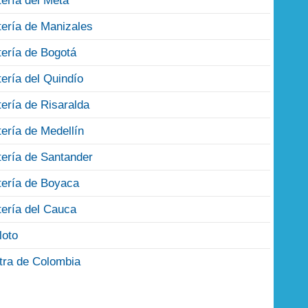
tería del Meta
tería de Manizales
tería de Bogotá
tería del Quindío
tería de Risaralda
tería de Medellín
tería de Santander
tería de Boyaca
tería del Cauca
loto
tra de Colombia