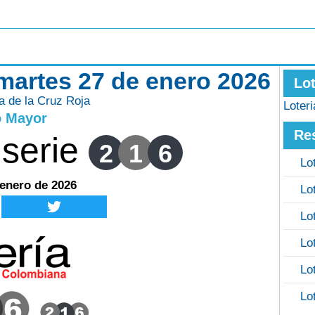
 martes 27 de enero 2026
Lo
ía de la Cruz Roja
Loter
o Mayor
Re
serie
2
1
6
Lo
 enero de 2026
Lo
Lo
Lo
Lo
Lo