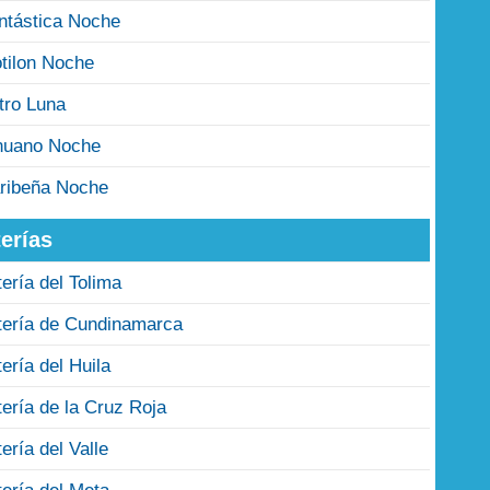
ntástica Noche
tilon Noche
tro Luna
nuano Noche
ribeña Noche
erías
tería del Tolima
tería de Cundinamarca
tería del Huila
tería de la Cruz Roja
tería del Valle