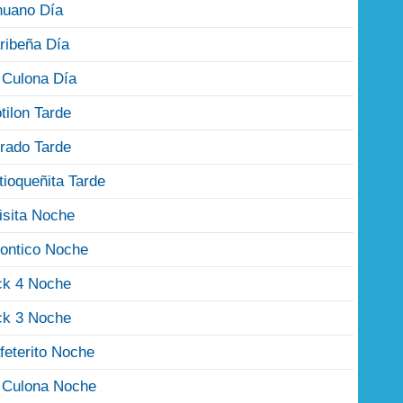
nuano Día
ribeña Día
 Culona Día
tilon Tarde
rado Tarde
tioqueñita Tarde
isita Noche
ontico Noche
ck 4 Noche
ck 3 Noche
feterito Noche
 Culona Noche