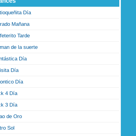
ances
tioqueñita Día
rado Mañana
feterito Tarde
man de la suerte
ntástica Día
isita Día
ontico Día
ck 4 Día
ck 3 Día
jao de Oro
tro Sol