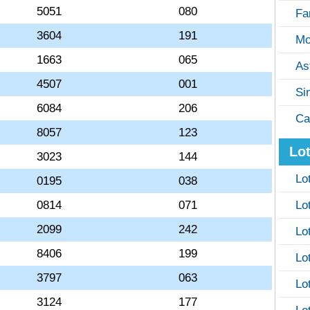
5051
080
Fa
3604
191
Mo
1663
065
As
4507
001
Si
6084
206
Ca
8057
123
Lot
3023
144
Lo
0195
038
0814
071
Lo
2099
242
Lo
8406
199
Lo
3797
063
Lo
3124
177