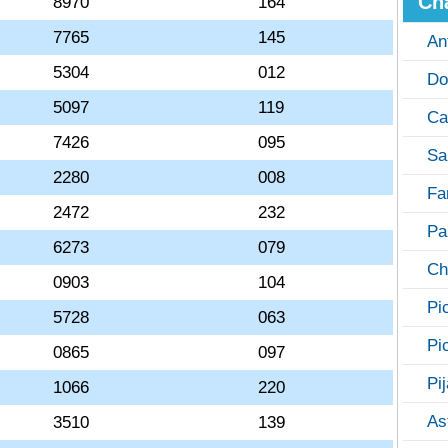
Ch
8970
164
7765
145
An
5304
012
Do
5097
119
Ca
7426
095
Sa
2280
008
Fa
2472
232
Pa
6273
079
Ch
0903
104
Pi
5728
063
Pi
0865
097
Pi
1066
220
As
3510
139