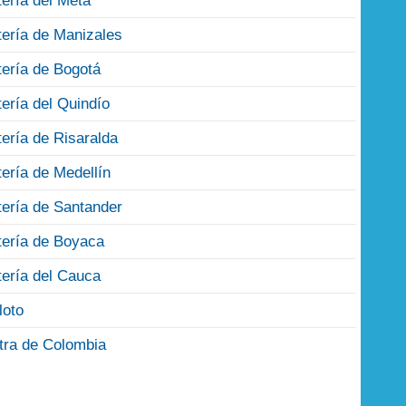
tería del Meta
tería de Manizales
tería de Bogotá
tería del Quindío
tería de Risaralda
tería de Medellín
tería de Santander
tería de Boyaca
tería del Cauca
loto
tra de Colombia