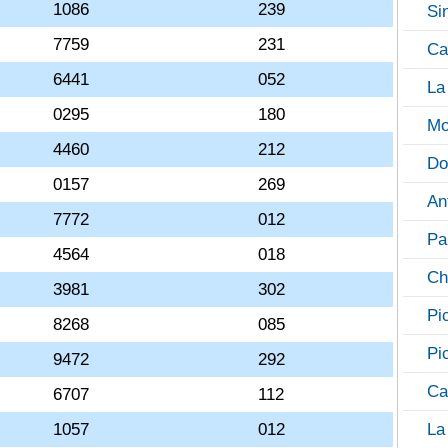
1086
239
Si
7759
231
Ca
6441
052
La
0295
180
Mo
4460
212
Do
0157
269
An
7772
012
Pa
4564
018
Ch
3981
302
Pi
8268
085
Pi
9472
292
Ca
6707
112
1057
012
La