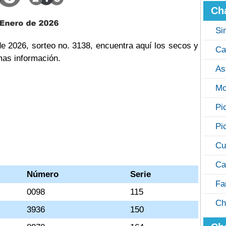
Ch
Si
e 2026, sorteo no. 3138, encuentra aquí los secos y
Ca
mas información.
As
Mo
Pi
Pi
Cu
Ca
Número
Serie
Fa
0098
115
Ch
3936
150