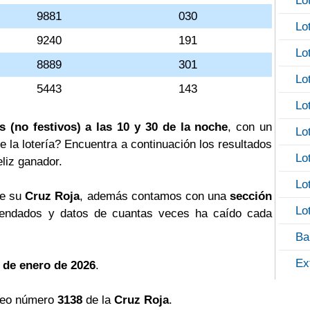
Lo
9881
030
Lo
9240
191
Lo
8889
301
Lo
5443
143
Lo
s (no festivos) a las 10 y 30 de la noche
, con un
Lo
e la lotería? Encuentra a continuación los resultados
Lo
eliz ganador.
Lo
de su
Cruz Roja
, además contamos con una
sección
Lo
ndados y datos de cuantas veces ha caído cada
Ba
Ex
 de enero de 2026
.
teo número
3138
de la
Cruz Roja
.