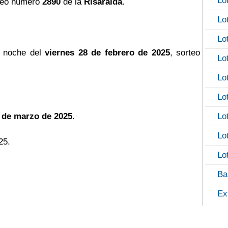
Lo
teo número
2890
de la
Risaralda
.
Lo
Lo
a noche del
viernes 28 de febrero de 2025
, sorteo
Lo
Lo
Lo
4 de marzo de 2025
.
Lo
Lo
25.
Lo
Ba
Ex