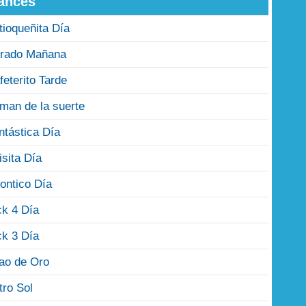
ances
tioqueñita Día
rado Mañana
feterito Tarde
man de la suerte
ntástica Día
isita Día
ontico Día
ck 4 Día
ck 3 Día
jao de Oro
tro Sol