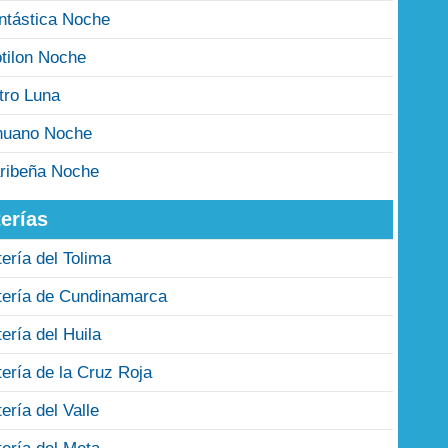
ntástica Noche
tilon Noche
tro Luna
nuano Noche
ribeña Noche
erías
tería del Tolima
tería de Cundinamarca
tería del Huila
tería de la Cruz Roja
tería del Valle