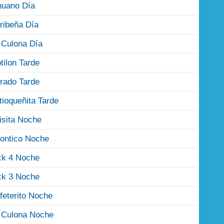
nuano Día
ribeña Día
 Culona Día
tilon Tarde
rado Tarde
tioqueñita Tarde
isita Noche
ontico Noche
ck 4 Noche
ck 3 Noche
feterito Noche
 Culona Noche