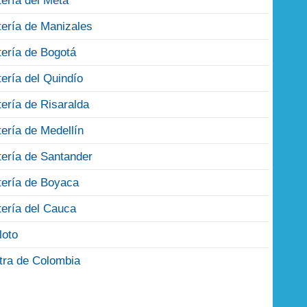
tería del Meta
tería de Manizales
tería de Bogotá
tería del Quindío
tería de Risaralda
tería de Medellín
tería de Santander
tería de Boyaca
tería del Cauca
loto
tra de Colombia