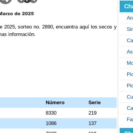
Ch
An
e 2025, sorteo no. 2890, encuentra aquí los secos y
Si
mas información.
Ca
As
Mo
Pi
Pi
Cu
Número
Serie
Ca
8330
219
Fa
1086
137