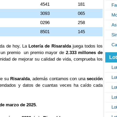
4541
181
Fa
3093
065
Mo
0296
258
As
8501
145
Si
Ca
alda de hoy, La
Lotería de Risaralda
juega todos los
ga un premio un premio mayor de
2.333 millones de
Lot
tunidad de mejorar su calidad de vida, comprueba los
Lo
Lo
de su
Risaralda
, además contamos con una
sección
ndados y datos de cuantas veces ha caído cada
Lo
Lo
 de marzo de 2025
.
Lo