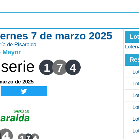
viernes 7 de marzo 2025
Lo
ría de Risaralda
Loter
o Mayor
Re
serie
1
7
4
Lo
 marzo de 2025
Lo
Lo
Lo
Lo
Lo