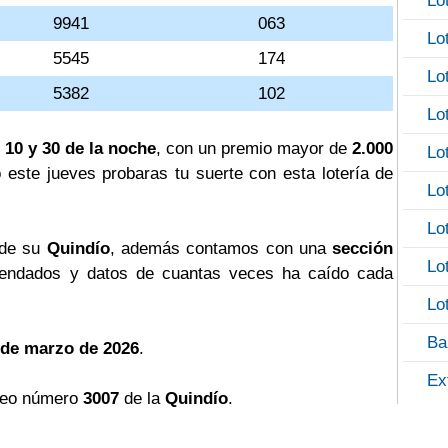
Lo
9941
063
Lo
5545
174
Lo
5382
102
Lo
 10 y 30 de la noche
, con un premio mayor de
2.000
Lo
o este jueves probaras tu suerte con esta lotería de
Lo
Lo
 de su
Quindío
, además contamos con una
sección
Lo
ndados y datos de cuantas veces ha caído cada
Lo
Ba
 de marzo de 2026
.
Ex
teo número
3007
de la
Quindío
.