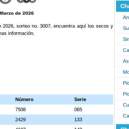
Ch
An
 2026, sorteo no. 3007, encuentra aquí los secos y
Su
mas información.
Si
Ca
As
Mo
Pi
Pi
Número
Serie
Cu
7508
065
Ca
2429
133