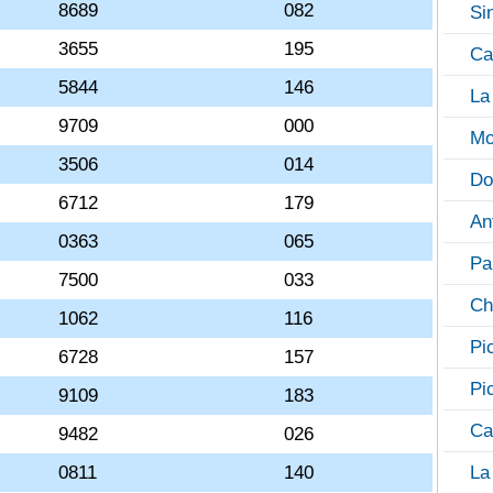
8689
082
Si
3655
195
Ca
5844
146
La
9709
000
Mo
3506
014
Do
6712
179
An
0363
065
Pa
7500
033
Ch
1062
116
Pi
6728
157
Pi
9109
183
Ca
9482
026
0811
140
La