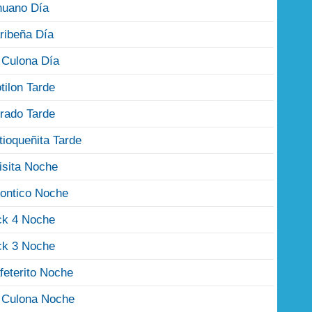
nuano Día
ribeña Día
 Culona Día
tilon Tarde
rado Tarde
tioqueñita Tarde
isita Noche
ontico Noche
ck 4 Noche
ck 3 Noche
feterito Noche
 Culona Noche