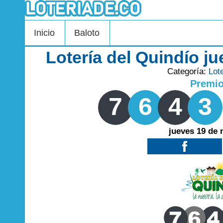
Inicio
Baloto
Lotería del Quindío j
Categoría:
Lot
Premi
7
6
4
3
jueves 19 de