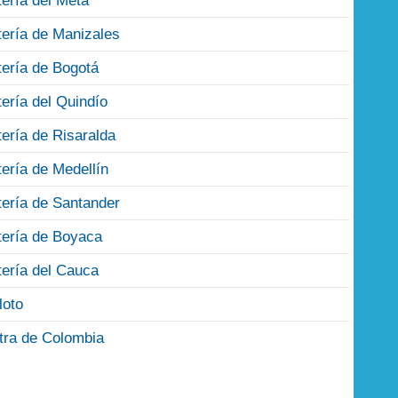
tería del Meta
tería de Manizales
tería de Bogotá
tería del Quindío
tería de Risaralda
tería de Medellín
tería de Santander
tería de Boyaca
tería del Cauca
loto
tra de Colombia