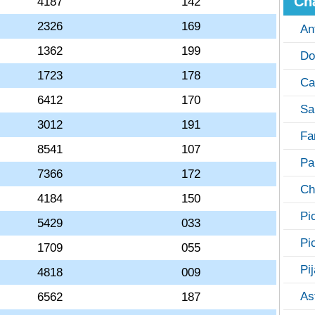
Ch
4187
142
2326
169
An
1362
199
Do
1723
178
Ca
6412
170
Sa
3012
191
Fa
8541
107
Pa
7366
172
Ch
4184
150
Pi
5429
033
Pi
1709
055
Pi
4818
009
As
6562
187