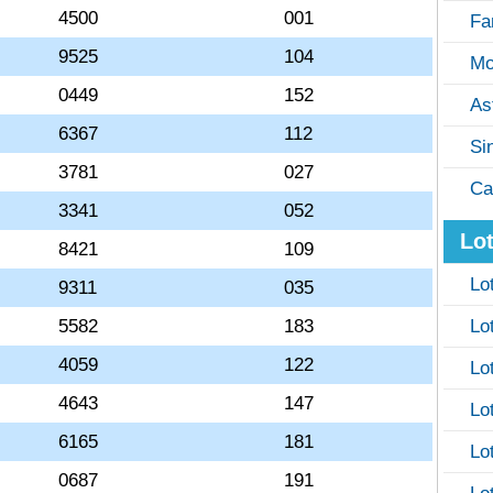
4500
001
Fa
9525
104
Mo
0449
152
As
6367
112
Si
3781
027
Ca
3341
052
Lot
8421
109
Lo
9311
035
5582
183
Lo
4059
122
Lo
4643
147
Lo
6165
181
Lo
0687
191