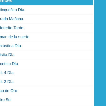
ances
tioqueñita Día
rado Mañana
feterito Tarde
man de la suerte
ntástica Día
isita Día
ontico Día
ck 4 Día
ck 3 Día
jao de Oro
tro Sol