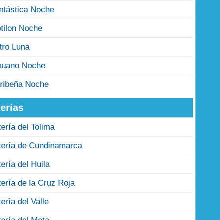
ntástica Noche
tilon Noche
tro Luna
nuano Noche
ribeña Noche
erías
tería del Tolima
tería de Cundinamarca
tería del Huila
tería de la Cruz Roja
tería del Valle