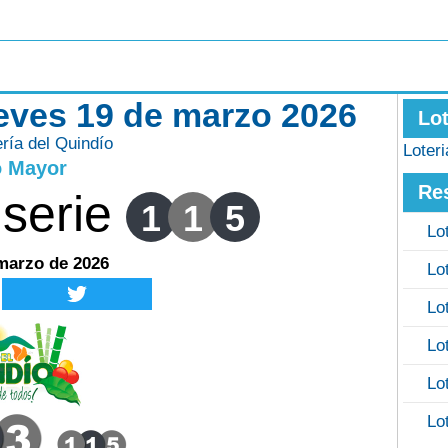
ueves 19 de marzo 2026
Lo
ería del Quindío
Loter
o Mayor
Re
serie
1
1
5
Lo
 marzo de 2026
Lo
Lo
Lo
Lo
Lo