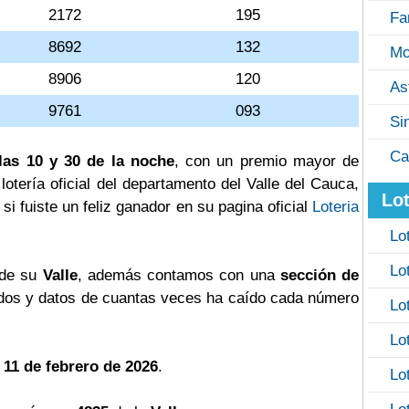
2172
195
Fa
8692
132
Mo
8906
120
As
9761
093
Si
Ca
las 10 y 30 de la noche
, con un premio mayor de
a lotería oficial del departamento del Valle del Cauca,
Lot
si fuiste un feliz ganador en su pagina oficial
Loteria
Lo
Lo
 de su
Valle
, además contamos con una
sección de
os y datos de cuantas veces ha caído cada número
Lo
Lo
 11 de febrero de 2026
.
Lo