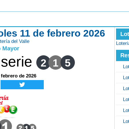
coles 11 de febrero 2026
Lo
tería del Valle
Loter
o Mayor
Re
serie
2
1
5
Lo
 febrero de 2026
Lo
Lo
Lo
Lo
Lo