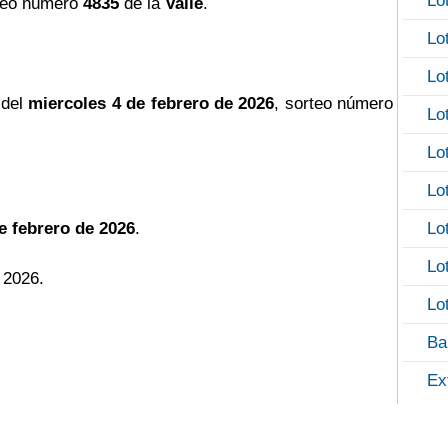
Lo
teo número
4835
de la
Valle
.
Lo
Lo
 del
miercoles 4 de febrero de 2026
, sorteo número
Lo
Lo
Lo
e febrero de 2026
.
Lo
Lo
 2026.
Lo
Ba
Ex