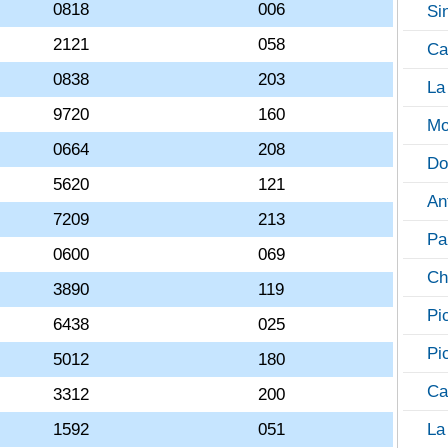
0818
006
Si
2121
058
Ca
0838
203
La
9720
160
Mo
0664
208
Do
5620
121
An
7209
213
Pa
0600
069
Ch
3890
119
Pi
6438
025
Pi
5012
180
Ca
3312
200
1592
051
La