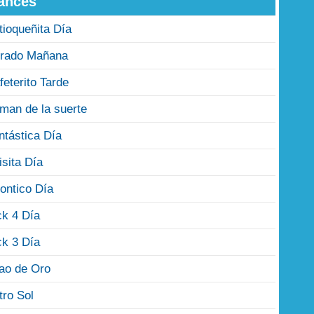
ances
tioqueñita Día
rado Mañana
feterito Tarde
man de la suerte
ntástica Día
isita Día
ontico Día
ck 4 Día
ck 3 Día
jao de Oro
tro Sol