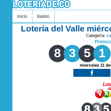
Inicio
Baloto
Lotería del Valle miér
Categoría:
Lo
Premi
8
3
5
1
miercoles 11 de