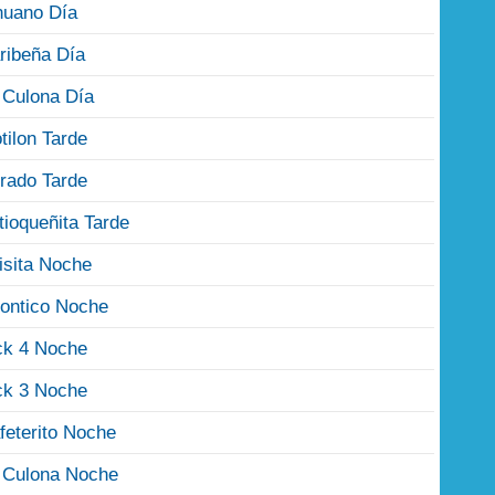
nuano Día
ribeña Día
 Culona Día
tilon Tarde
rado Tarde
tioqueñita Tarde
isita Noche
ontico Noche
ck 4 Noche
ck 3 Noche
feterito Noche
 Culona Noche