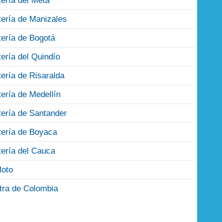
tería del Meta
tería de Manizales
tería de Bogotá
tería del Quindío
tería de Risaralda
tería de Medellín
tería de Santander
tería de Boyaca
tería del Cauca
loto
tra de Colombia