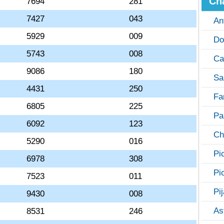
Ch
7694
281
7427
043
An
5929
009
Do
5743
008
Ca
9086
180
Sa
4431
250
Fa
6805
225
Pa
6092
123
Ch
5290
016
Pi
6978
308
Pi
7523
011
Pi
9430
008
As
8531
246