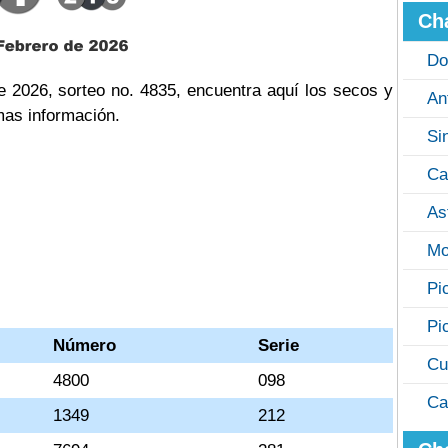
Ch
Do
e 2026, sorteo no. 4835, encuentra aquí los secos y
An
mas información.
Si
Ca
As
Mo
Pi
Pi
Número
Serie
Cu
4800
098
Ca
1349
212