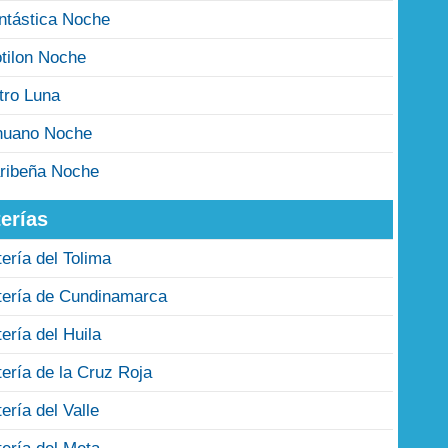
ntástica Noche
tilon Noche
tro Luna
nuano Noche
ribeña Noche
erías
tería del Tolima
tería de Cundinamarca
tería del Huila
tería de la Cruz Roja
tería del Valle