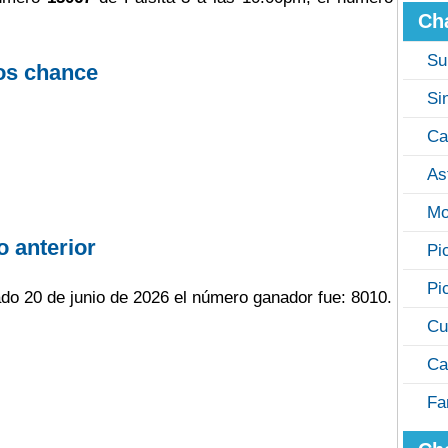
Ch
Su
os chance
Si
Ca
As
Mo
o anterior
Pi
Pi
bado 20 de junio de 2026 el número ganador fue: 8010.
Cu
Ca
Fa