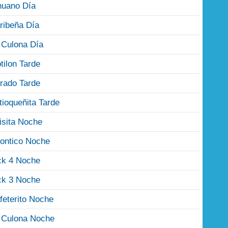
nuano Día
ribeña Día
 Culona Día
tilon Tarde
rado Tarde
tioqueñita Tarde
isita Noche
ontico Noche
ck 4 Noche
ck 3 Noche
feterito Noche
 Culona Noche