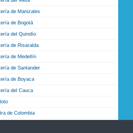
tería del Meta
tería de Manizales
tería de Bogotá
tería del Quindío
tería de Risaralda
tería de Medellín
tería de Santander
tería de Boyaca
tería del Cauca
loto
tra de Colombia