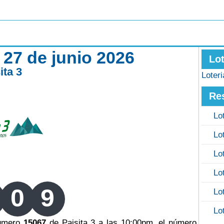
 27 de junio 2026
Lo
ita 3
Loter
Re
Lo
Lo
Lo
Lo
0
9
Lo
Lo
número
15067
de Paisita 3 a las 10:00pm, el número