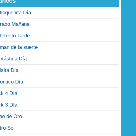
ances
tioqueñita Día
rado Mañana
feterito Tarde
man de la suerte
ntástica Día
isita Día
ontico Día
ck 4 Día
ck 3 Día
jao de Oro
tro Sol