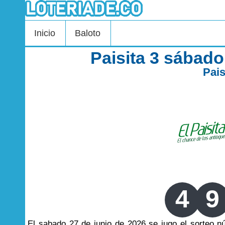
Inicio
Baloto
Paisita 3 sábado
Pais
4
9
El sabado 27 de junio de 2026 se jugo el sorteo 