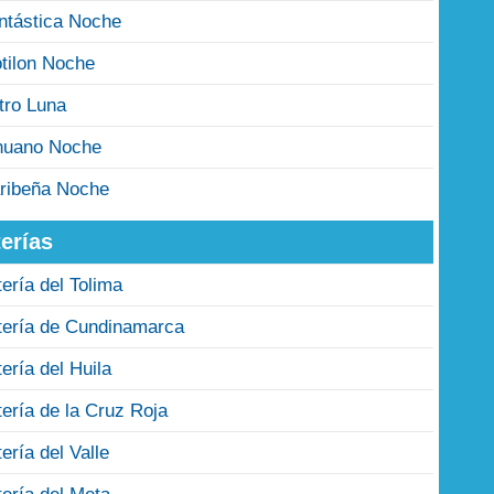
ntástica Noche
tilon Noche
tro Luna
nuano Noche
ribeña Noche
erías
tería del Tolima
tería de Cundinamarca
tería del Huila
tería de la Cruz Roja
tería del Valle