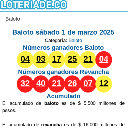
Baloto
Baloto sábado 1 de marzo 2025
Categoría:
Baloto
Números ganadores Baloto
04
03
17
25
21
04
Números ganadores
Revancha
32
40
21
26
07
12
Acumulado
El acumulado de
baloto
es de $ 5.500 millones de
pesos.
El acumulado de
revancha
es de $ 16.000 millones de