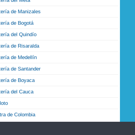
tería del Meta
tería de Manizales
tería de Bogotá
tería del Quindío
tería de Risaralda
tería de Medellín
tería de Santander
tería de Boyaca
tería del Cauca
loto
tra de Colombia