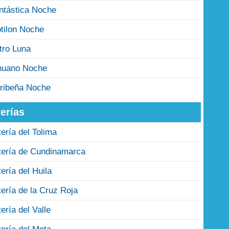
ntástica Noche
tilon Noche
tro Luna
nuano Noche
ribeña Noche
erías
tería del Tolima
tería de Cundinamarca
tería del Huila
tería de la Cruz Roja
tería del Valle