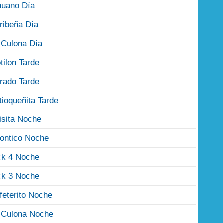
nuano Día
ribeña Día
 Culona Día
tilon Tarde
rado Tarde
tioqueñita Tarde
isita Noche
ontico Noche
ck 4 Noche
ck 3 Noche
feterito Noche
 Culona Noche