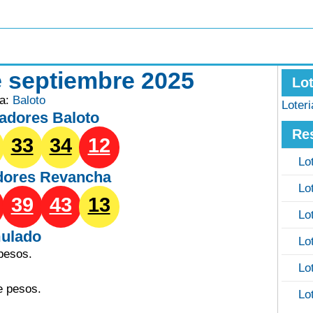
e septiembre 2025
Lo
ía:
Baloto
Loter
adores Baloto
Re
33
34
12
Lo
dores
Revancha
Lo
39
43
13
Lo
ulado
Lo
pesos.
Lo
e pesos.
Lo