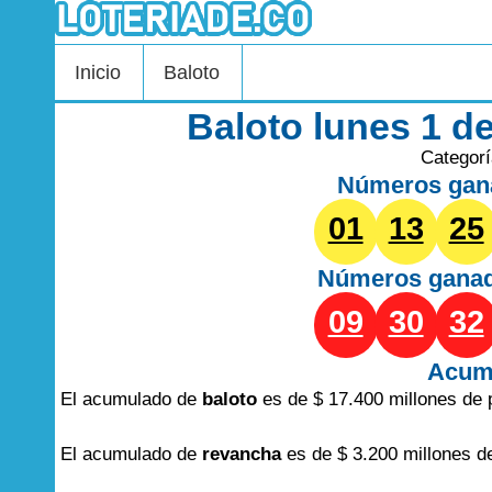
Inicio
Baloto
Baloto lunes 1 d
Categor
Números gan
01
13
25
Números gana
09
30
32
Acum
El acumulado de
baloto
es de $ 17.400 millones de 
El acumulado de
revancha
es de $ 3.200 millones d