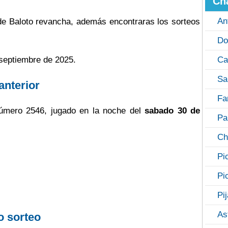
Ch
An
 de Baloto revancha, además encontraras los sorteos
Do
 septiembre de 2025.
Ca
Sa
anterior
Fa
úmero 2546, jugado en la noche del
sabado 30 de
Pa
Ch
Pi
Pi
Pi
As
o sorteo