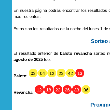
En nuestra página podrás encontrar los resultados
más recientes.
Estos son los resultados de la noche del lunes 1 de
Sorteo 
El resultado anterior de
baloto revancha
sorteo n
agosto de 2025
fue:
03
04
12
23
42
13
Baloto
:
12
18
22
26
33
06
Revancha
:
Proxim