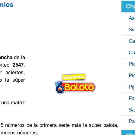
mios
Ch
As
Si
Ca
Cu
ancha
de la
Pi
orteo
2547
,
 aciertos,
Pi
o
la súper
Pi
Fa
 una matriz
Sa
Pa
s 5 números de la primera serie más la súper balota,
o menos números.