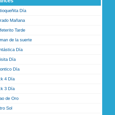
ances
tioqueñita Día
rado Mañana
feterito Tarde
man de la suerte
ntástica Día
isita Día
ontico Día
ck 4 Día
ck 3 Día
jao de Oro
tro Sol