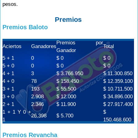
pesos.
Premios
Premios Baloto
Premios por
Aciertos
Ganadores
Total
Ganador
5 + 1
0
$ 0
$ 0
5 + 0
0
$ 0
$ 0
4 + 1
3
$ 3.766.950
$ 11.300.850
4 + 0
78
$ 158.450
$ 12.359.100
3 + 1
193
$ 55.500
$ 10.711.500
3 + 0
2.908
$ 12.000
$ 34.896.000
2 + 1
2.346
$ 11.900
$ 27.917.400
1 + 1 Y 0 +
$
26.398
$ 5.700
1
150.468.600
Premios Revancha