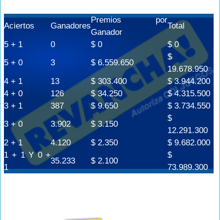
Premios por
Aciertos
Ganadores
Total
Ganador
5 + 1
0
$ 0
$ 0
$
5 + 0
3
$ 6.559.650
19.678.950
4 + 1
13
$ 303.400
$ 3.944.200
4 + 0
126
$ 34.250
$ 4.315.500
3 + 1
387
$ 9.650
$ 3.734.550
$
3 + 0
3.902
$ 3.150
12.291.300
2 + 1
4.120
$ 2.350
$ 9.682.000
1 + 1 Y 0 +
$
35.233
$ 2.100
1
73.989.300