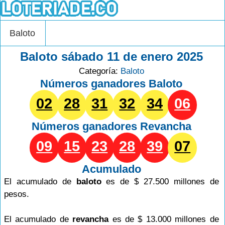
Baloto
Baloto sábado 11 de enero 2025
Categoría:
Baloto
Números ganadores Baloto
02
28
31
32
34
06
Números ganadores
Revancha
09
15
23
28
39
07
Acumulado
El acumulado de
baloto
es de $ 27.500 millones de
pesos.
El acumulado de
revancha
es de $ 13.000 millones de