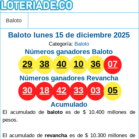
Baloto
Baloto lunes 15 de diciembre 2025
Categoría:
Baloto
Números ganadores Baloto
29
38
40
10
36
07
Números ganadores
Revancha
30
18
42
33
03
05
Acumulado
El acumulado de
baloto
es de $ 10.400 millones de
pesos.
El acumulado de
revancha
es de $ 10.300 millones de