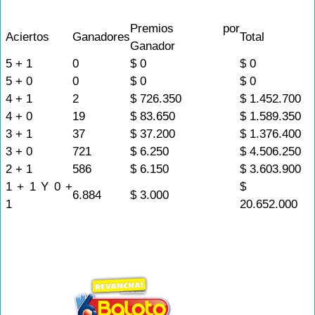
Premios por
Aciertos
Ganadores
Total
Ganador
5 + 1
0
$ 0
$ 0
5 + 0
0
$ 0
$ 0
4 + 1
2
$ 726.350
$ 1.452.700
4 + 0
19
$ 83.650
$ 1.589.350
3 + 1
37
$ 37.200
$ 1.376.400
3 + 0
721
$ 6.250
$ 4.506.250
2 + 1
586
$ 6.150
$ 3.603.900
1 + 1 Y 0 +
$
6.884
$ 3.000
1
20.652.000