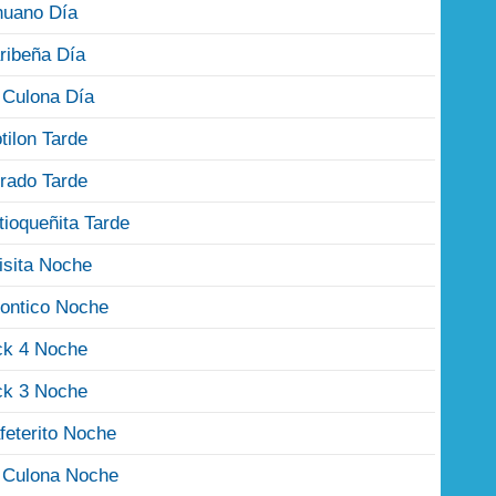
nuano Día
ribeña Día
 Culona Día
tilon Tarde
rado Tarde
tioqueñita Tarde
isita Noche
ontico Noche
ck 4 Noche
ck 3 Noche
feterito Noche
 Culona Noche