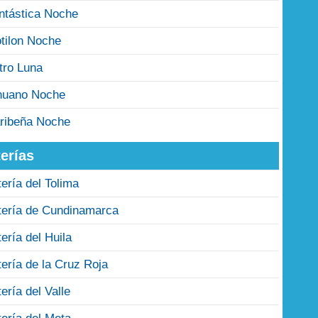
ntástica Noche
tilon Noche
tro Luna
nuano Noche
ribeña Noche
erías
tería del Tolima
tería de Cundinamarca
tería del Huila
tería de la Cruz Roja
tería del Valle