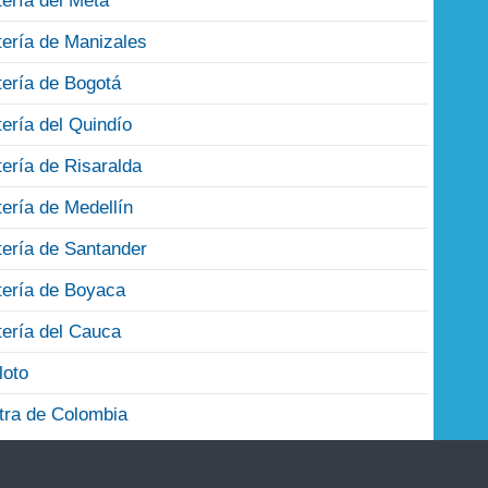
tería del Meta
tería de Manizales
tería de Bogotá
tería del Quindío
tería de Risaralda
tería de Medellín
tería de Santander
tería de Boyaca
tería del Cauca
loto
tra de Colombia