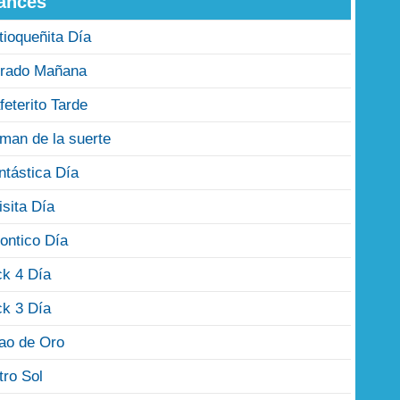
ances
tioqueñita Día
rado Mañana
feterito Tarde
man de la suerte
ntástica Día
isita Día
ontico Día
ck 4 Día
ck 3 Día
jao de Oro
tro Sol