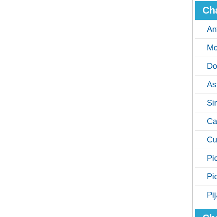
Ch
An
Mo
Do
As
Si
Ca
Cu
Pi
Pi
Pi