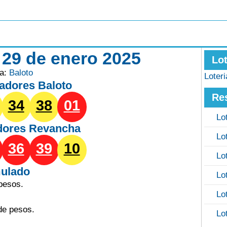
 29 de enero 2025
Lo
ía:
Baloto
Loter
adores Baloto
Re
34
38
01
Lo
dores
Revancha
Lo
36
39
10
Lo
ulado
Lo
pesos.
Lo
de pesos.
Lo