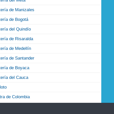
tería del Meta
tería de Manizales
tería de Bogotá
tería del Quindío
tería de Risaralda
tería de Medellín
tería de Santander
tería de Boyaca
tería del Cauca
loto
tra de Colombia