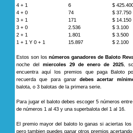
4 + 1
6
$ 425.40
4 + 0
74
$ 37.750
3 + 1
171
$ 14.150
3 + 0
2.536
$ 3.100
2 + 1
1.801
$ 3.500
1 + 1 Y 0 + 1
15.897
$ 2.100
Estos son los
números ganadores de Baloto Rev
noche del
miercoles 29 de enero de 2025
, s
encuentra aquí los premios que paga Baloto por
recuerda que para ganar
debes acertar mínim
balota, o 3 balotas de la primera serie.
Para jugar el baloto debes escoger 5 números entre
de números 1 al 43 y una superbalota del 1 al 16.
El premio mayor del baloto lo ganas si aciertas lo
pero tambien puedes ganar otros premios acertand