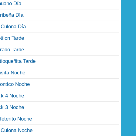
nuano Día
ribeña Día
 Culona Día
tilon Tarde
rado Tarde
tioqueñita Tarde
isita Noche
ontico Noche
ck 4 Noche
ck 3 Noche
feterito Noche
 Culona Noche