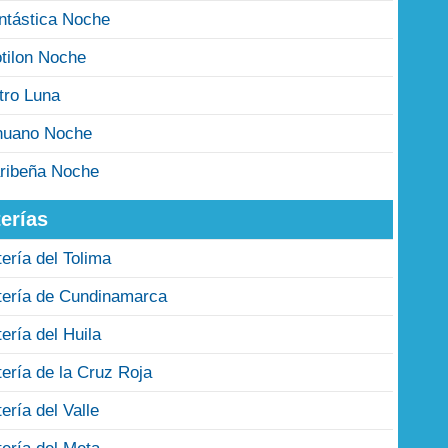
ntástica Noche
tilon Noche
tro Luna
nuano Noche
ribeña Noche
erías
tería del Tolima
tería de Cundinamarca
tería del Huila
tería de la Cruz Roja
tería del Valle