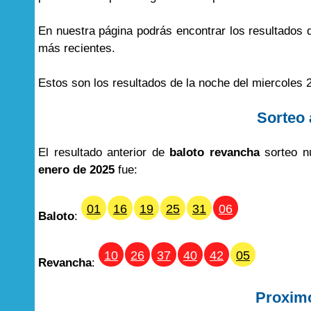
En nuestra página podrás encontrar los resultados
más recientes.
Estos son los resultados de la noche del miercoles 
Sorteo 
El resultado anterior de
baloto revancha
sorteo n
enero de 2025
fue:
01
16
19
25
31
06
Baloto
:
10
26
37
40
42
05
Revancha
:
Proxim