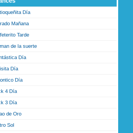
ances
tioqueñita Día
rado Mañana
feterito Tarde
man de la suerte
ntástica Día
isita Día
ontico Día
ck 4 Día
ck 3 Día
jao de Oro
tro Sol