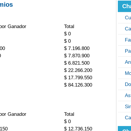
mios
Ch
Cu
por Ganador
Total
Ca
$ 0
Fa
$ 0
400
$ 7.196.800
Pa
0
$ 7.870.900
An
$ 6.821.500
$ 22.266.200
Mo
$ 17.799.550
Do
$ 84.126.300
As
Si
por Ganador
Total
Ca
$ 0
.150
$ 12.736.150