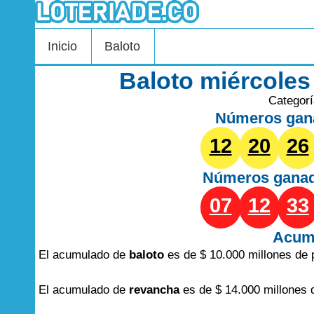
Inicio
Baloto
Baloto miércoles
Categor
Números gan
12
20
26
Números gana
07
12
33
Acum
El acumulado de
baloto
es de $ 10.000 millones de 
El acumulado de
revancha
es de $ 14.000 millones 