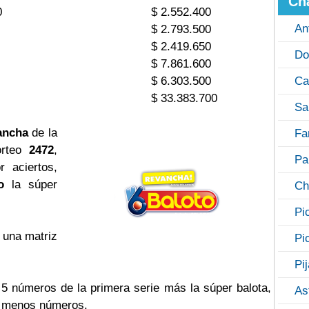
Ch
0
$ 2.552.400
An
$ 2.793.500
$ 2.419.650
Do
$ 7.861.600
$ 6.303.500
Ca
$ 33.383.700
Sa
ancha
de la
Fa
orteo
2472
,
Pa
 aciertos,
o
la súper
Ch
Pi
 una matriz
Pi
Pi
s 5 números de la primera serie más la súper balota,
As
o menos números.