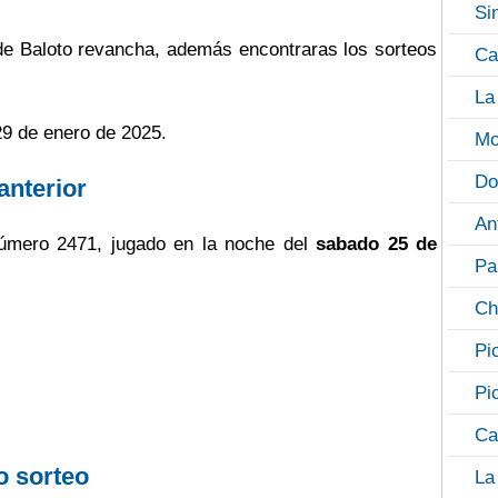
Si
 de Baloto revancha, además encontraras los sorteos
Ca
La
29 de enero de 2025.
Mo
Do
anterior
An
úmero 2471, jugado en la noche del
sabado 25 de
Pa
Ch
Pi
Pi
Ca
o sorteo
La