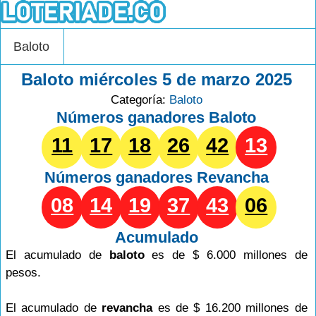
Baloto
Baloto miércoles 5 de marzo 2025
Categoría:
Baloto
Números ganadores Baloto
11
17
18
26
42
13
Números ganadores
Revancha
08
14
19
37
43
06
Acumulado
El acumulado de
baloto
es de $ 6.000 millones de
pesos.
El acumulado de
revancha
es de $ 16.200 millones de