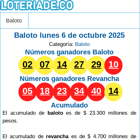
Baloto
Baloto lunes 6 de octubre 2025
Categoría:
Baloto
Números ganadores Baloto
02
07
14
27
29
10
Números ganadores
Revancha
05
18
23
34
40
14
Acumulado
El acumulado de
baloto
es de $ 23.300 millones de
pesos.
El acumulado de
revancha
es de $ 4.700 millones de