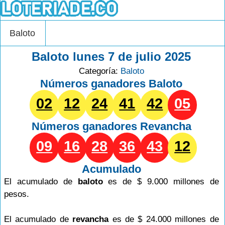
Baloto
Baloto lunes 7 de julio 2025
Categoría:
Baloto
Números ganadores Baloto
02
12
24
41
42
05
Números ganadores
Revancha
09
16
28
36
43
12
Acumulado
El acumulado de
baloto
es de $ 9.000 millones de
pesos.
El acumulado de
revancha
es de $ 24.000 millones de