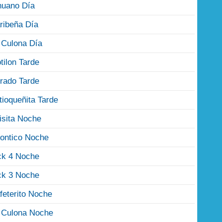
nuano Día
ribeña Día
 Culona Día
tilon Tarde
rado Tarde
tioqueñita Tarde
isita Noche
ontico Noche
ck 4 Noche
ck 3 Noche
feterito Noche
 Culona Noche