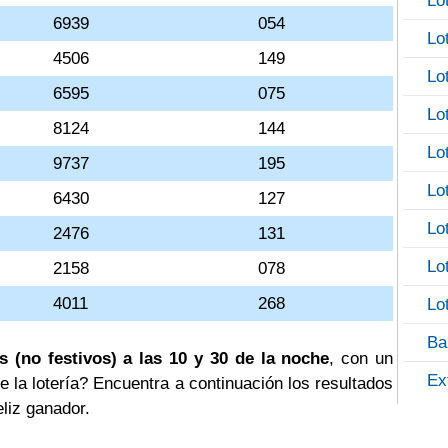
Lo
6939
054
Lo
4506
149
Lo
6595
075
Lo
8124
144
Lo
9737
195
Lo
6430
127
Lo
2476
131
Lo
2158
078
4011
268
Lo
Ba
s (no festivos) a las 10 y 30 de la noche
, con un
Ex
e la lotería? Encuentra a continuación los resultados
eliz ganador.