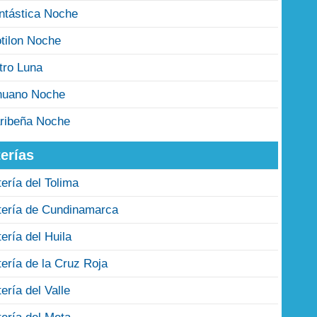
ntástica Noche
tilon Noche
tro Luna
nuano Noche
ribeña Noche
erías
tería del Tolima
tería de Cundinamarca
tería del Huila
tería de la Cruz Roja
tería del Valle