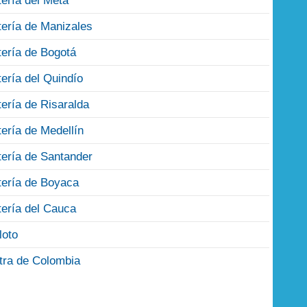
tería del Meta
tería de Manizales
tería de Bogotá
tería del Quindío
tería de Risaralda
tería de Medellín
tería de Santander
tería de Boyaca
tería del Cauca
loto
tra de Colombia