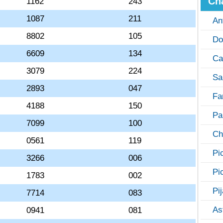
Ch
1162
243
1087
211
An
8802
105
Do
6609
134
Ca
3079
224
Sa
2893
047
Fa
4188
150
Pa
7099
100
Ch
0561
119
Pi
3266
006
Pi
1783
002
Pi
7714
083
As
0941
081