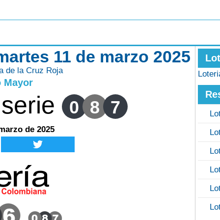
 martes 11 de marzo 2025
Lo
ía de la Cruz Roja
Loter
o Mayor
Re
serie
0
8
7
Lo
 marzo de 2025
Lo
Lo
Lo
Lo
Lo