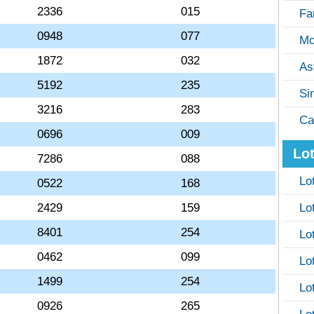
2336
015
Fa
0948
077
Mo
1872
032
As
5192
235
Si
3216
283
Ca
0696
009
Lot
7286
088
Lo
0522
168
2429
159
Lo
8401
254
Lo
0462
099
Lo
1499
254
Lo
0926
265