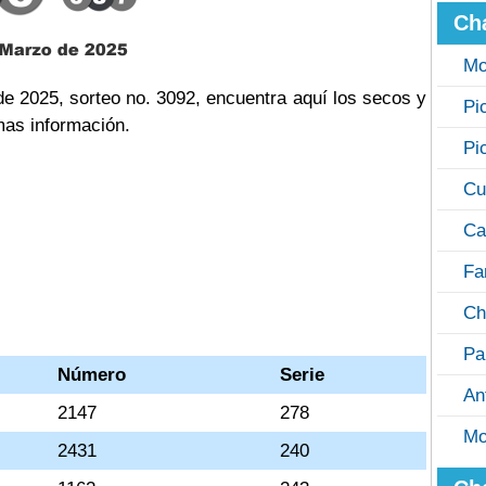
Ch
Mo
e 2025, sorteo no. 3092, encuentra aquí los secos y
Pi
mas información.
Pi
Cu
Ca
Fa
Ch
Pa
Número
Serie
An
2147
278
Mo
2431
240