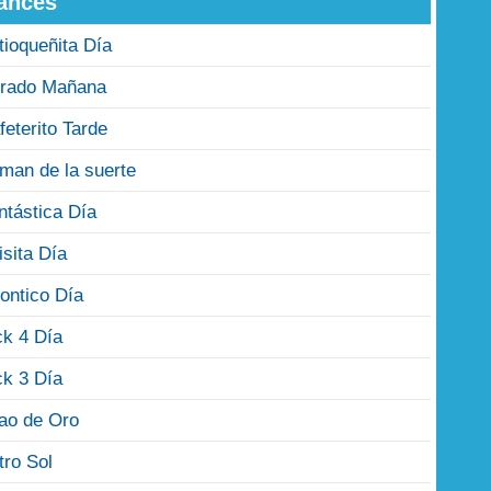
ances
tioqueñita Día
rado Mañana
feterito Tarde
man de la suerte
ntástica Día
isita Día
ontico Día
ck 4 Día
ck 3 Día
jao de Oro
tro Sol