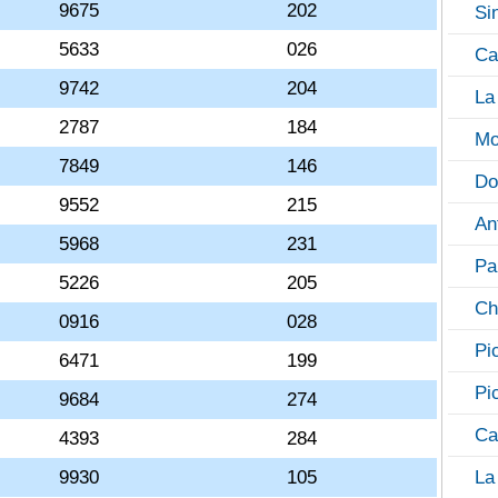
9675
202
Si
5633
026
Ca
9742
204
La
2787
184
Mo
7849
146
Do
9552
215
An
5968
231
Pa
5226
205
Ch
0916
028
Pi
6471
199
Pi
9684
274
Ca
4393
284
9930
105
La