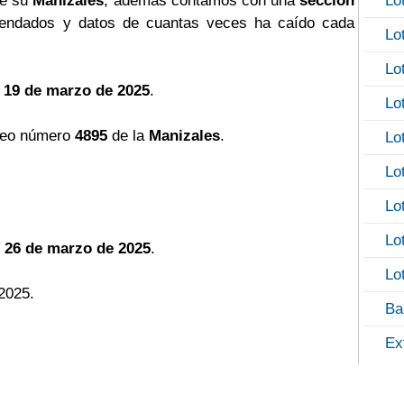
de su
Manizales
, además contamos con una
sección
Lo
ndados y datos de cuantas veces ha caído cada
Lo
Lo
 19 de marzo de 2025
.
Lo
teo número
4895
de la
Manizales
.
Lo
Lo
Lo
Lo
 26 de marzo de 2025
.
Lo
2025.
Ba
Ex