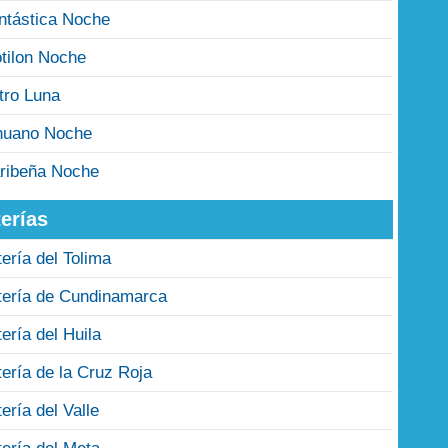
ntástica Noche
tilon Noche
tro Luna
nuano Noche
ribeña Noche
erías
tería del Tolima
tería de Cundinamarca
tería del Huila
tería de la Cruz Roja
tería del Valle