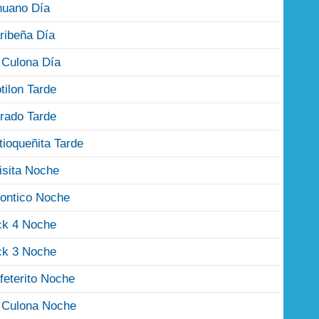
nuano Día
ribeña Día
 Culona Día
tilon Tarde
rado Tarde
tioqueñita Tarde
isita Noche
ontico Noche
ck 4 Noche
ck 3 Noche
feterito Noche
 Culona Noche