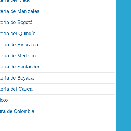
tería del Meta
tería de Manizales
tería de Bogotá
tería del Quindío
tería de Risaralda
tería de Medellín
tería de Santander
tería de Boyaca
tería del Cauca
loto
tra de Colombia