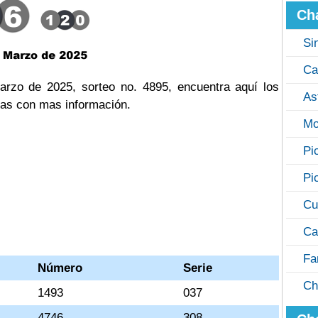
Ch
Si
Ca
rzo de 2025, sorteo no. 4895, encuentra aquí los
As
cas con mas información.
Mo
Pi
Pi
Cu
Ca
Fa
Número
Serie
Ch
1493
037
4746
308