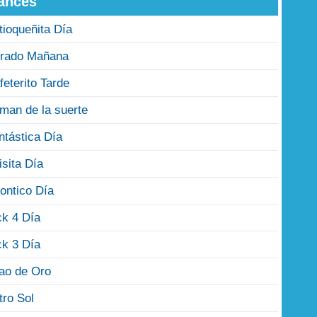
ances
tioqueñita Día
rado Mañana
feterito Tarde
man de la suerte
ntástica Día
isita Día
ontico Día
ck 4 Día
ck 3 Día
jao de Oro
tro Sol