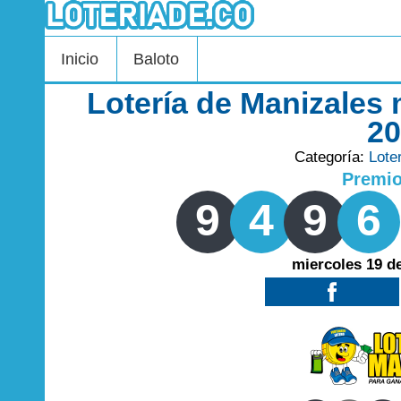
Inicio
Baloto
Lotería de Manizales
2
Categoría:
Lote
Premi
9
4
9
6
miercoles 19 d