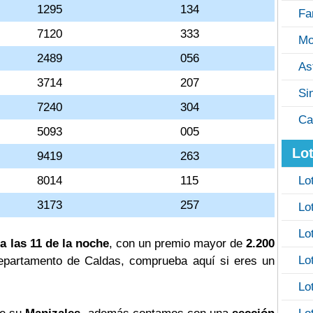
1295
134
Fa
7120
333
Mo
2489
056
As
3714
207
Si
7240
304
Ca
5093
005
Lot
9419
263
8014
115
Lo
3173
257
Lo
Lo
a las 11 de la noche
, con un premio mayor de
2.200
Lo
l departamento de Caldas, comprueba aquí si eres un
Lo