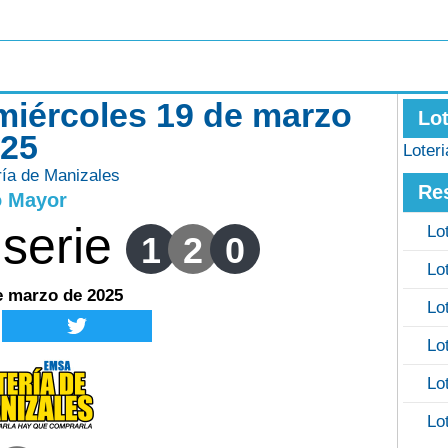
 miércoles 19 de marzo
Lo
025
Loter
ría de Manizales
Re
o Mayor
serie
Lo
1
2
0
Lo
e marzo de 2025
Lo
Lo
Lo
Lo