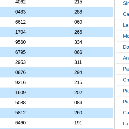
4062
215
Si
0483
288
Ca
6612
060
La
1704
266
Mo
9560
334
Do
6795
066
An
2953
311
Pa
0876
294
Ch
9216
215
Pi
1609
202
Pi
5088
084
5812
260
Ca
6460
191
La