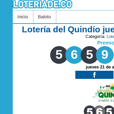
Inicio
Baloto
Lotería del Quindío j
Categoría:
Lot
Premi
5
6
5
9
jueves 21 de 