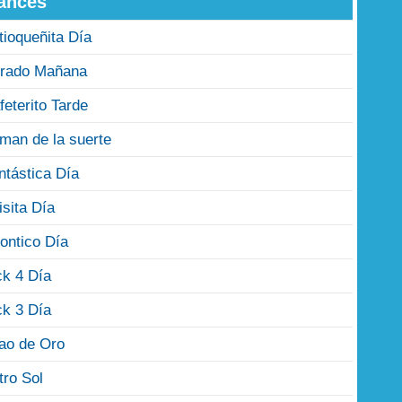
ances
tioqueñita Día
rado Mañana
feterito Tarde
man de la suerte
ntástica Día
isita Día
ontico Día
ck 4 Día
ck 3 Día
jao de Oro
tro Sol