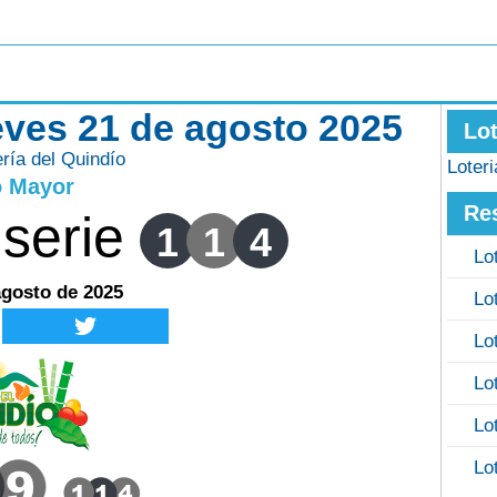
ueves 21 de agosto 2025
Lo
ería del Quindío
Loter
o Mayor
Re
serie
1
1
4
Lo
agosto de 2025
Lo
Lo
Lo
Lo
Lo