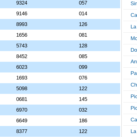
9324
057
Si
9146
014
Ca
8993
126
La
1656
081
Mo
5743
128
Do
8452
085
An
6023
099
Pa
1693
076
Ch
5098
122
Pi
0681
145
Pi
6970
032
Ca
6649
186
8377
122
La