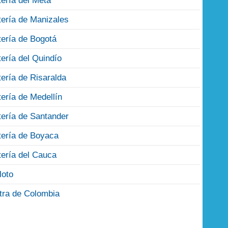
tería del Meta
tería de Manizales
tería de Bogotá
tería del Quindío
tería de Risaralda
tería de Medellín
tería de Santander
tería de Boyaca
tería del Cauca
loto
tra de Colombia