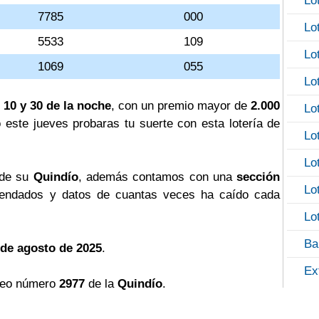
Lo
7785
000
Lo
5533
109
Lo
1069
055
Lo
 10 y 30 de la noche
, con un premio mayor de
2.000
Lo
o este jueves probaras tu suerte con esta lotería de
Lo
Lo
 de su
Quindío
, además contamos con una
sección
Lo
ndados y datos de cuantas veces ha caído cada
Lo
Ba
 de agosto de 2025
.
Ex
teo número
2977
de la
Quindío
.