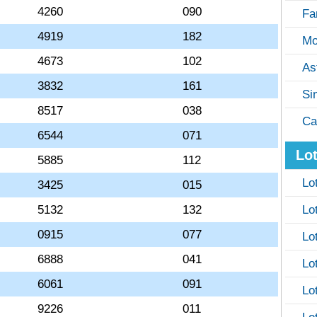
4260
090
Fa
4919
182
Mo
4673
102
As
3832
161
Si
8517
038
Ca
6544
071
Lot
5885
112
Lo
3425
015
5132
132
Lo
0915
077
Lo
6888
041
Lo
6061
091
Lo
9226
011