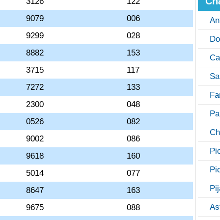
Ch
3126
122
9079
006
An
9299
028
Do
8882
153
Ca
3715
117
Sa
7272
133
Fa
2300
048
Pa
0526
082
Ch
9002
086
Pi
9618
160
Pi
5014
077
Pi
8647
163
As
9675
088