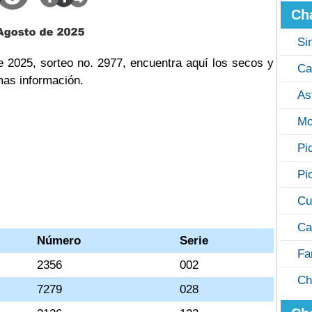
Ch
Si
 2025, sorteo no. 2977, encuentra aquí los secos y
Ca
mas información.
As
Mo
Pi
Pi
Cu
Ca
Número
Serie
Fa
2356
002
Ch
7279
028