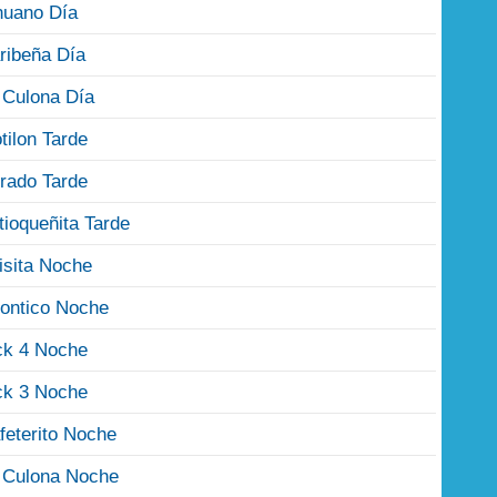
nuano Día
ribeña Día
 Culona Día
tilon Tarde
rado Tarde
tioqueñita Tarde
isita Noche
ontico Noche
ck 4 Noche
ck 3 Noche
feterito Noche
 Culona Noche