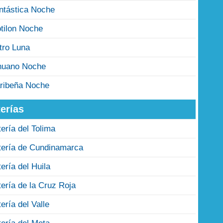
ntástica Noche
tilon Noche
tro Luna
nuano Noche
ribeña Noche
erías
tería del Tolima
tería de Cundinamarca
tería del Huila
tería de la Cruz Roja
tería del Valle