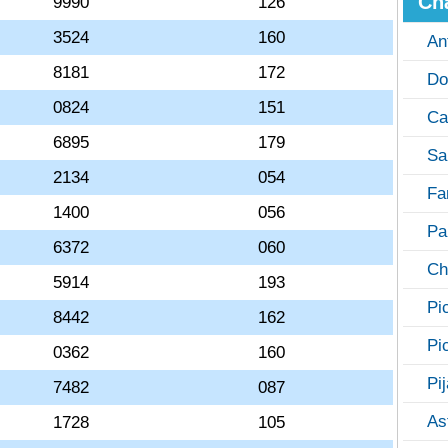
Ch
9990
126
3524
160
An
8181
172
Do
0824
151
Ca
6895
179
Sa
2134
054
Fa
1400
056
Pa
6372
060
Ch
5914
193
Pi
8442
162
Pi
0362
160
Pi
7482
087
As
1728
105