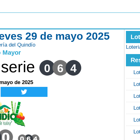
jueves 29 de mayo 2025
Lo
ería del Quindío
Loter
o Mayor
Re
serie
0
6
4
Lo
 mayo de 2025
Lo
Lo
Lo
Lo
Lo