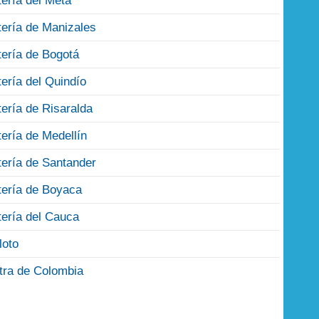
tería del Meta
tería de Manizales
tería de Bogotá
tería del Quindío
tería de Risaralda
tería de Medellín
tería de Santander
tería de Boyaca
tería del Cauca
loto
tra de Colombia