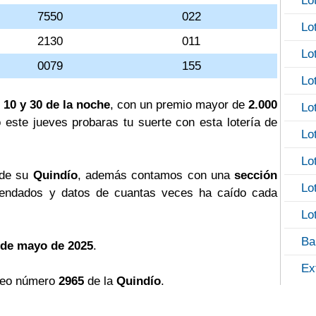
Lo
7550
022
Lo
2130
011
Lo
0079
155
Lo
 10 y 30 de la noche
, con un premio mayor de
2.000
Lo
o este jueves probaras tu suerte con esta lotería de
Lo
Lo
 de su
Quindío
, además contamos con una
sección
Lo
ndados y datos de cuantas veces ha caído cada
Lo
Ba
 de mayo de 2025
.
Ex
teo número
2965
de la
Quindío
.