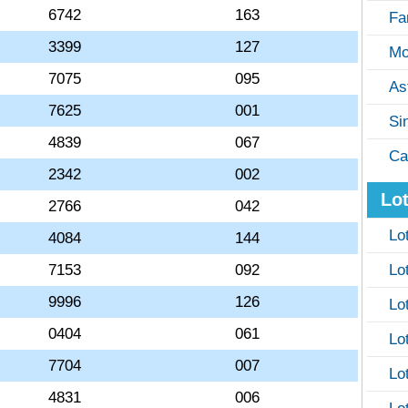
6742
163
Fa
3399
127
Mo
7075
095
As
7625
001
Si
4839
067
Ca
2342
002
Lot
2766
042
Lo
4084
144
7153
092
Lo
9996
126
Lo
0404
061
Lo
7704
007
Lo
4831
006