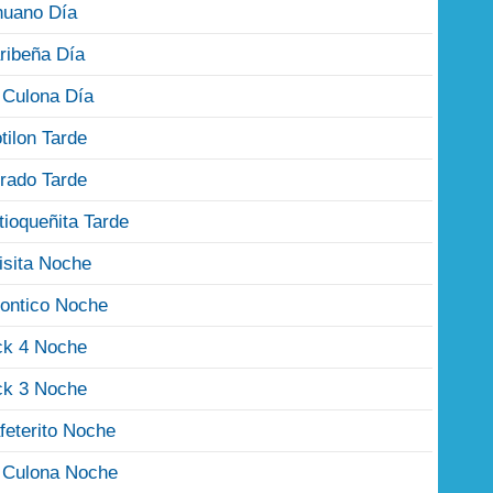
nuano Día
ribeña Día
 Culona Día
tilon Tarde
rado Tarde
tioqueñita Tarde
isita Noche
ontico Noche
ck 4 Noche
ck 3 Noche
feterito Noche
 Culona Noche