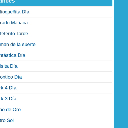
ances
tioqueñita Día
rado Mañana
feterito Tarde
man de la suerte
ntástica Día
isita Día
ontico Día
ck 4 Día
ck 3 Día
jao de Oro
tro Sol