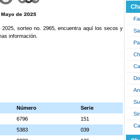
Ch
Fa
2025, sorteo no. 2965, encuentra aquí los secos y
Sa
mas información.
Pa
Ch
Ca
Do
An
Su
Número
Serie
Si
6796
151
Ca
5383
039