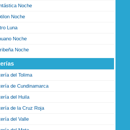
ntástica Noche
tilon Noche
tro Luna
nuano Noche
ribeña Noche
erías
tería del Tolima
tería de Cundinamarca
tería del Huila
tería de la Cruz Roja
tería del Valle