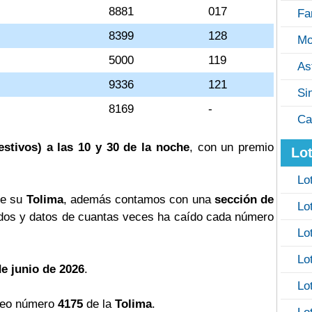
8881
017
Fa
8399
128
Mo
5000
119
As
9336
121
Si
8169
-
Ca
estivos) a las 10 y 30 de la noche
, con un premio
Lot
Lo
de su
Tolima
, además contamos con una
sección de
Lo
os y datos de cuantas veces ha caído cada número
Lo
Lo
de junio de 2026
.
Lo
teo número
4175
de la
Tolima
.