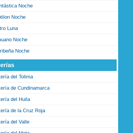
ntástica Noche
tilon Noche
tro Luna
nuano Noche
ribeña Noche
erías
tería del Tolima
tería de Cundinamarca
tería del Huila
tería de la Cruz Roja
tería del Valle