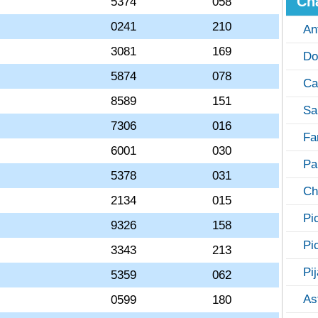
Ch
5374
058
0241
210
An
3081
169
Do
5874
078
Ca
8589
151
Sa
7306
016
Fa
6001
030
Pa
5378
031
Ch
2134
015
Pi
9326
158
Pi
3343
213
Pi
5359
062
As
0599
180