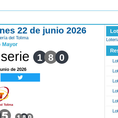
unes 22 de junio 2026
Lo
ería del Tolima
Loter
o Mayor
Re
serie
1
8
0
Lo
junio de 2026
Lo
Lo
Lo
Lo
Lo