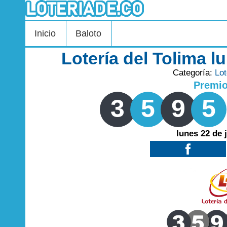
Inicio
Baloto
Lotería del Tolima l
Categoría:
Lot
Premi
3
5
9
5
lunes 22 de 