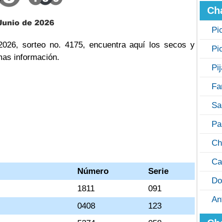
Ch
Pi
2026, sorteo no. 4175, encuentra aquí los secos y
Pi
mas información.
Pi
Fa
Sa
Pa
Ch
Ca
Número
Serie
Do
1811
091
An
0408
123