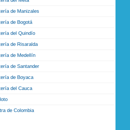
tería del Meta
tería de Manizales
tería de Bogotá
tería del Quindío
tería de Risaralda
tería de Medellín
tería de Santander
tería de Boyaca
tería del Cauca
loto
tra de Colombia