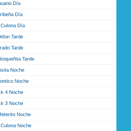
nuano Día
ribeña Día
 Culona Día
tilon Tarde
rado Tarde
tioqueñita Tarde
isita Noche
ontico Noche
ck 4 Noche
ck 3 Noche
feterito Noche
 Culona Noche