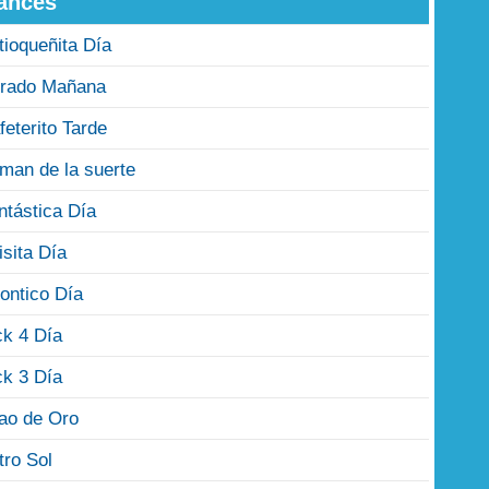
ances
tioqueñita Día
rado Mañana
feterito Tarde
man de la suerte
ntástica Día
isita Día
ontico Día
ck 4 Día
ck 3 Día
jao de Oro
tro Sol