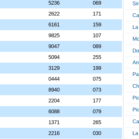
5236
069
Si
2622
171
Ca
6161
159
La
9825
107
Mo
9047
089
Do
5094
255
An
3129
199
Pa
0444
075
Ch
8940
073
Pi
2204
177
Pi
6088
079
Ca
1371
265
2216
030
La