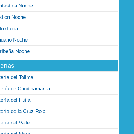
ntástica Noche
tilon Noche
tro Luna
nuano Noche
ribeña Noche
erías
tería del Tolima
tería de Cundinamarca
tería del Huila
tería de la Cruz Roja
tería del Valle