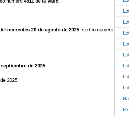
Lo
teo número
4811
de la
Valle
.
Lo
Lo
 del
miercoles 20 de agosto de 2025
, sorteo número
Lo
Lo
Lo
 septiembre de 2025
.
Lo
Lo
 de 2025.
Lo
Ba
Ex