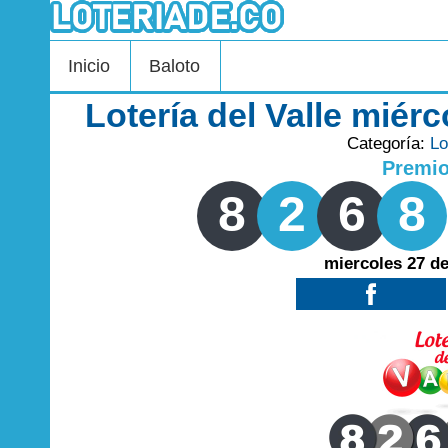
Inicio
Baloto
Lotería del Valle miér
Categoría:
Lo
Premi
8
2
6
8
miercoles 27 d