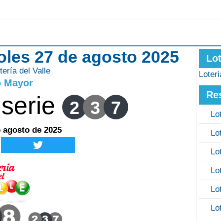
coles 27 de agosto 2025
Lo
tería del Valle
Loter
o Mayor
Re
serie
2
3
7
Lo
e agosto de 2025
Lo
Lo
Lo
Lo
Lo