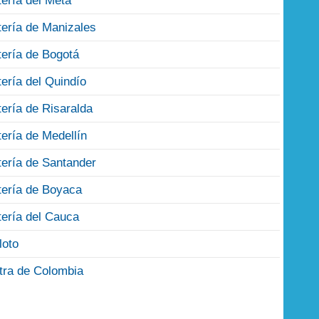
tería del Meta
tería de Manizales
tería de Bogotá
tería del Quindío
tería de Risaralda
tería de Medellín
tería de Santander
tería de Boyaca
tería del Cauca
loto
tra de Colombia