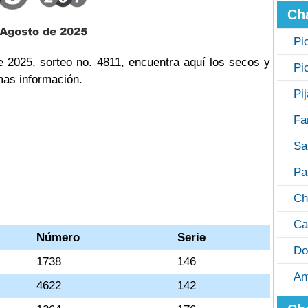
Ch
Pi
 2025, sorteo no. 4811, encuentra aquí los secos y
Pi
mas información.
Pi
Fa
Sa
Pa
Ch
Ca
Número
Serie
Do
1738
146
An
4622
142