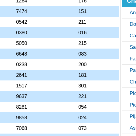
Ch
1264
176
7474
151
An
0542
211
Do
0380
016
Ca
5050
215
Sa
6648
083
Fa
0238
200
Pa
2641
181
Ch
1517
301
Pi
9637
221
Pi
8281
054
Pi
9858
024
As
7068
073