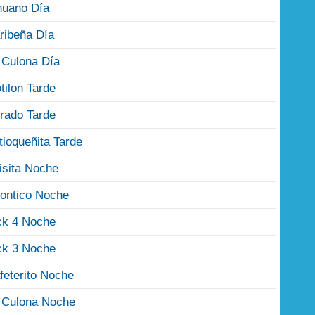
nuano Día
ribeña Día
 Culona Día
tilon Tarde
rado Tarde
tioqueñita Tarde
isita Noche
ontico Noche
ck 4 Noche
ck 3 Noche
feterito Noche
 Culona Noche