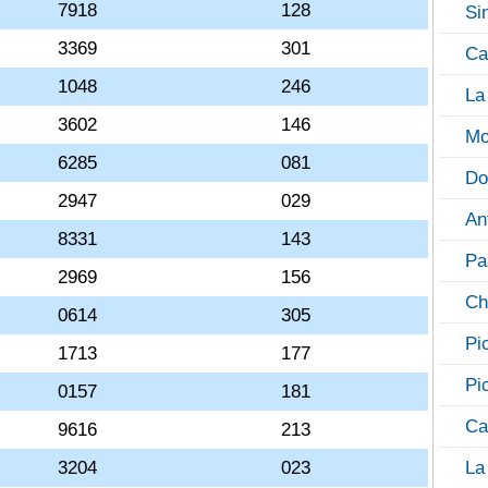
7918
128
Si
3369
301
Ca
1048
246
La
3602
146
Mo
6285
081
Do
2947
029
An
8331
143
Pa
2969
156
Ch
0614
305
Pi
1713
177
Pi
0157
181
Ca
9616
213
3204
023
La