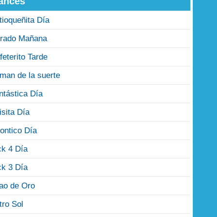
ances
tioqueñita Día
rado Mañana
feterito Tarde
man de la suerte
ntástica Día
isita Día
ontico Día
ck 4 Día
ck 3 Día
jao de Oro
tro Sol