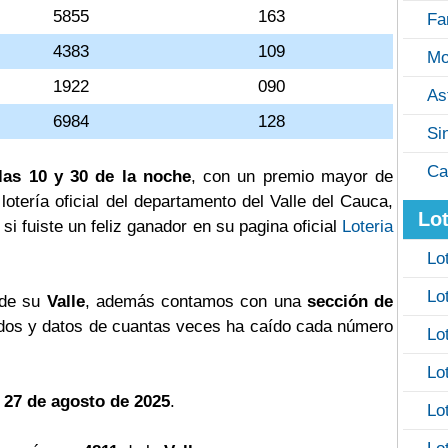
5855
163
Fa
4383
109
Mo
1922
090
As
6984
128
Si
Ca
las 10 y 30 de la noche
, con un premio mayor de
a lotería oficial del departamento del Valle del Cauca,
Lot
si fuiste un feliz ganador en su pagina oficial
Loteria
Lo
Lo
 de su
Valle
, además contamos con una
sección de
os y datos de cuantas veces ha caído cada número
Lo
Lo
 27 de agosto de 2025
.
Lo