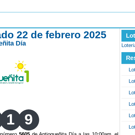
ado 22 de febrero 2025
Lo
eñita Día
Loter
Re
Lo
Lo
Lo
Lo
1
9
Lo
Lo
o número
5605
de Antioqueñita Día a las 10:00am, el