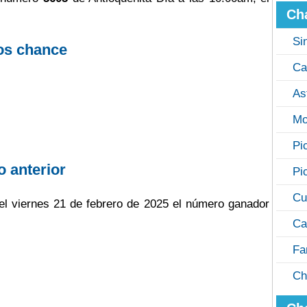
Ch
Si
os chance
Ca
As
Mo
Pi
o anterior
Pi
Cu
o el viernes 21 de febrero de 2025 el número ganador
Ca
Fa
Ch