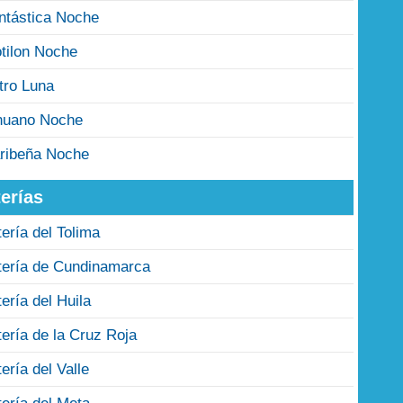
ntástica Noche
tilon Noche
tro Luna
nuano Noche
ribeña Noche
erías
tería del Tolima
tería de Cundinamarca
tería del Huila
tería de la Cruz Roja
tería del Valle