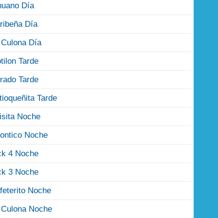
nuano Día
ribeña Día
 Culona Día
tilon Tarde
rado Tarde
tioqueñita Tarde
isita Noche
ontico Noche
ck 4 Noche
ck 3 Noche
feterito Noche
 Culona Noche