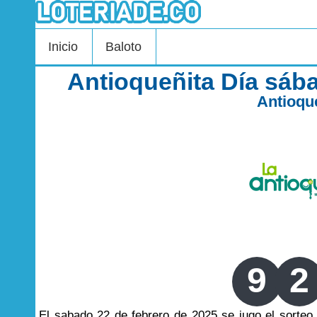
Inicio
Baloto
Antioqueñita Día sáb
Antioqu
9
2
El sabado 22 de febrero de 2025 se jugo el sorte