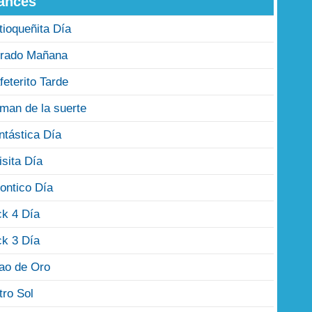
ances
tioqueñita Día
rado Mañana
feterito Tarde
man de la suerte
ntástica Día
isita Día
ontico Día
ck 4 Día
ck 3 Día
jao de Oro
tro Sol