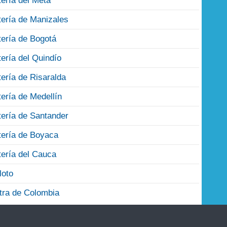
tería del Meta
tería de Manizales
tería de Bogotá
tería del Quindío
tería de Risaralda
tería de Medellín
tería de Santander
tería de Boyaca
tería del Cauca
loto
tra de Colombia