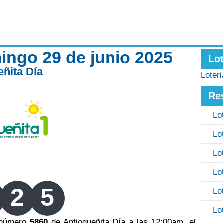
ingo 29 de junio 2025
Lo
eñita Día
Loter
Re
Lo
Lo
Lo
Lo
2
5
Lo
Lo
o número
5860
de Antioqueñita Día a las 12:00am, el