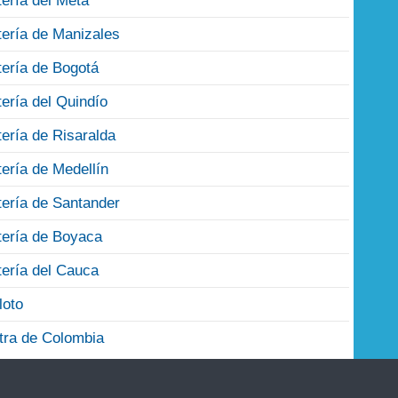
tería del Meta
tería de Manizales
tería de Bogotá
tería del Quindío
tería de Risaralda
tería de Medellín
tería de Santander
tería de Boyaca
tería del Cauca
loto
tra de Colombia