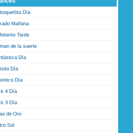
ances
tioqueñita Día
rado Mañana
feterito Tarde
man de la suerte
ntástica Día
isita Día
ontico Día
ck 4 Día
ck 3 Día
jao de Oro
tro Sol