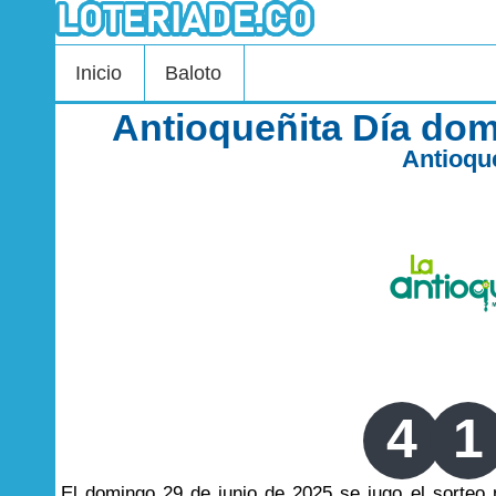
Inicio
Baloto
Antioqueñita Día dom
Antioqu
4
1
El domingo 29 de junio de 2025 se jugo el sorte