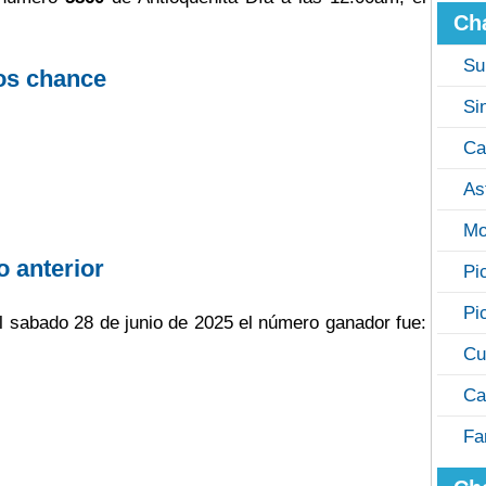
Ch
Su
os chance
Si
Ca
As
Mo
o anterior
Pi
Pi
 el sabado 28 de junio de 2025 el número ganador fue:
Cu
Ca
Fa