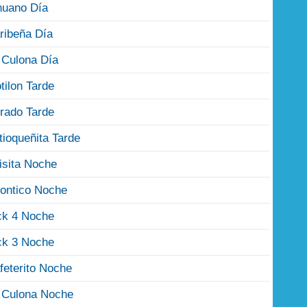
nuano Día
ribeña Día
 Culona Día
tilon Tarde
rado Tarde
tioqueñita Tarde
isita Noche
ontico Noche
ck 4 Noche
ck 3 Noche
feterito Noche
 Culona Noche