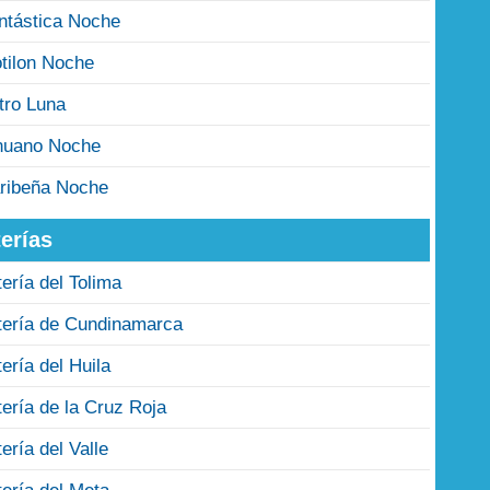
ntástica Noche
tilon Noche
tro Luna
nuano Noche
ribeña Noche
erías
tería del Tolima
tería de Cundinamarca
tería del Huila
tería de la Cruz Roja
tería del Valle