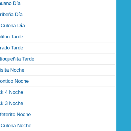
nuano Día
ribeña Día
 Culona Día
tilon Tarde
rado Tarde
tioqueñita Tarde
isita Noche
ontico Noche
ck 4 Noche
ck 3 Noche
feterito Noche
 Culona Noche