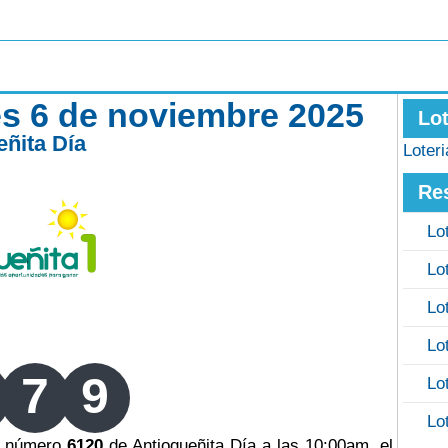
es 6 de noviembre 2025
Lo
eñita Día
Loter
Re
Lo
Lo
Lo
Lo
7
9
Lo
Lo
eo número
6120
de Antioqueñita Día a las 10:00am, el