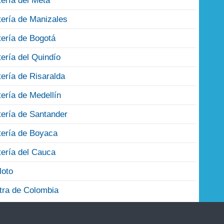
tería del Meta
tería de Manizales
tería de Bogotá
tería del Quindío
tería de Risaralda
tería de Medellín
tería de Santander
tería de Boyaca
tería del Cauca
loto
tra de Colombia