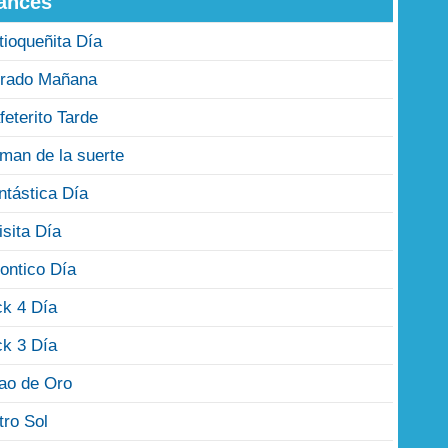
ances
tioqueñita Día
rado Mañana
feterito Tarde
man de la suerte
ntástica Día
isita Día
ontico Día
ck 4 Día
ck 3 Día
jao de Oro
tro Sol