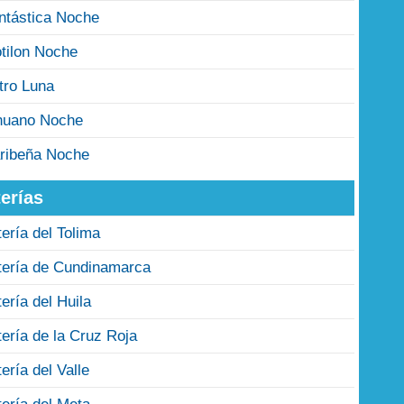
ntástica Noche
tilon Noche
tro Luna
nuano Noche
ribeña Noche
erías
tería del Tolima
tería de Cundinamarca
tería del Huila
tería de la Cruz Roja
tería del Valle