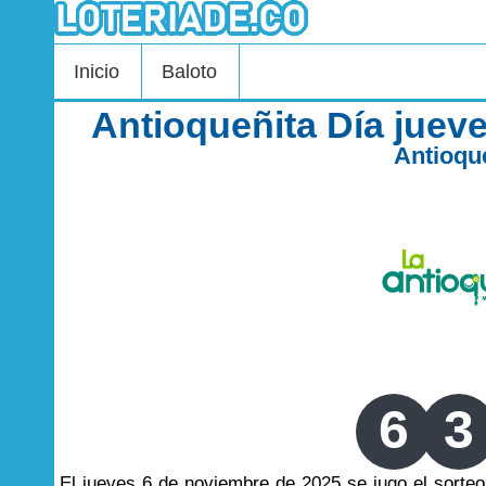
Inicio
Baloto
Antioqueñita Día juev
Antioqu
6
3
El jueves 6 de noviembre de 2025 se jugo el sort