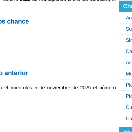
Ch
An
os chance
Su
Si
Ca
As
o anterior
Mo
Pi
ugo el miercoles 5 de noviembre de 2025 el número
Pi
Cu
Ca