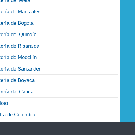
tería del Meta
tería de Manizales
tería de Bogotá
tería del Quindío
tería de Risaralda
tería de Medellín
tería de Santander
tería de Boyaca
tería del Cauca
loto
tra de Colombia