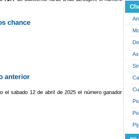
Ch
An
os chance
Mo
Do
As
Si
o anterior
Ca
Cu
ugo el sabado 12 de abril de 2025 el número ganador
Pi
Pi
Pi