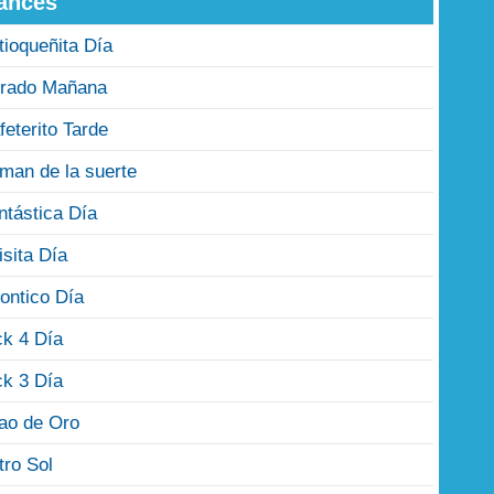
ances
tioqueñita Día
rado Mañana
feterito Tarde
man de la suerte
ntástica Día
isita Día
ontico Día
ck 4 Día
ck 3 Día
jao de Oro
tro Sol