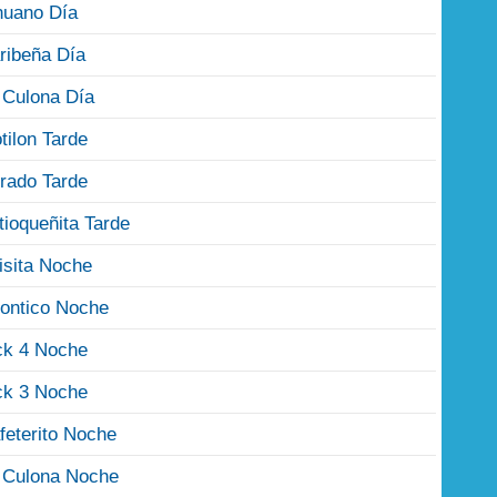
nuano Día
ribeña Día
 Culona Día
tilon Tarde
rado Tarde
tioqueñita Tarde
isita Noche
ontico Noche
ck 4 Noche
ck 3 Noche
feterito Noche
 Culona Noche