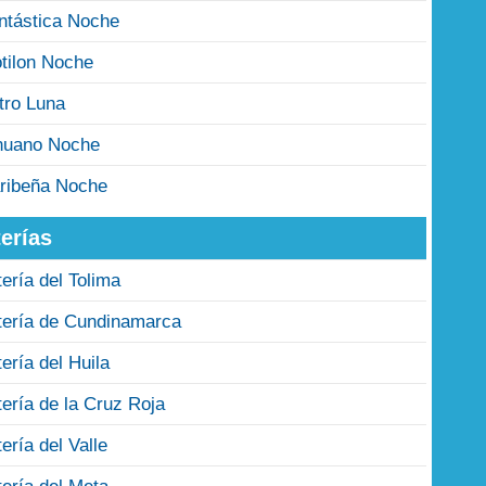
ntástica Noche
tilon Noche
tro Luna
nuano Noche
ribeña Noche
erías
tería del Tolima
tería de Cundinamarca
tería del Huila
tería de la Cruz Roja
tería del Valle