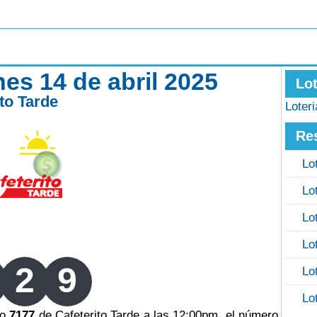
nes 14 de abril 2025
Lo
ito Tarde
Loter
Re
Lo
Lo
Lo
Lo
2
9
Lo
Lo
ro
7177
de Cafeterito Tarde a las 12:00pm, el número