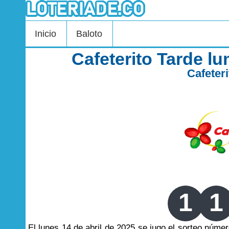
Inicio
Baloto
Cafeterito Tarde lu
Cafeter
1
1
El lunes 14 de abril de 2025 se jugo el sorteo núme