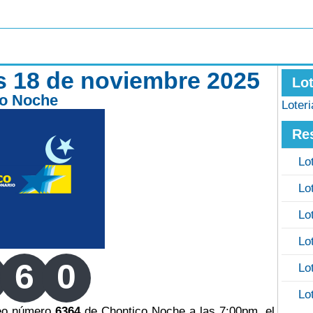
s 18 de noviembre 2025
Lo
co Noche
Loter
Re
Lo
Lo
Lo
Lo
6
0
Lo
Lo
teo número
6364
de Chontico Noche a las 7:00pm, el