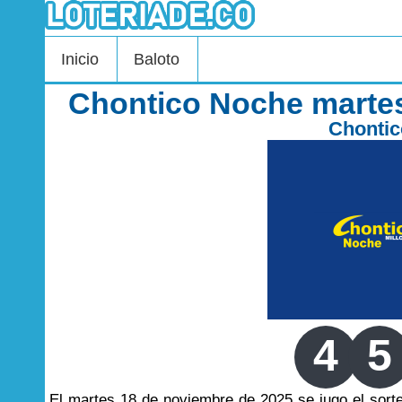
Inicio
Baloto
Chontico Noche marte
Chonti
4
5
El martes 18 de noviembre de 2025 se jugo el sor