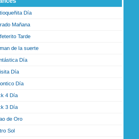
ances
tioqueñita Día
rado Mañana
feterito Tarde
man de la suerte
ntástica Día
isita Día
ontico Día
ck 4 Día
ck 3 Día
jao de Oro
tro Sol