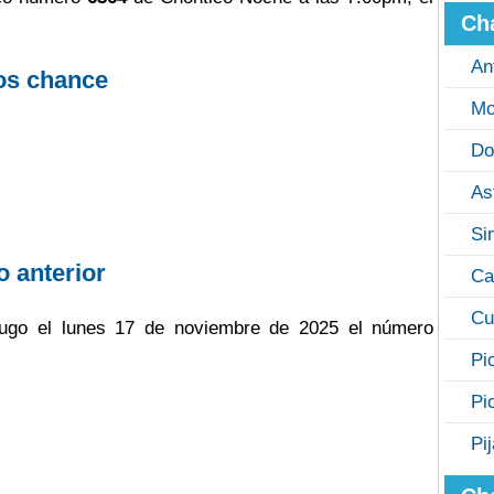
Ch
An
os chance
Mo
Do
As
Si
o anterior
Ca
Cu
 jugo el lunes 17 de noviembre de 2025 el número
Pi
Pi
Pi