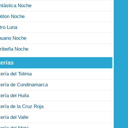
ntástica Noche
tilon Noche
tro Luna
nuano Noche
ribeña Noche
erías
tería del Tolima
tería de Cundinamarca
tería del Huila
tería de la Cruz Roja
tería del Valle