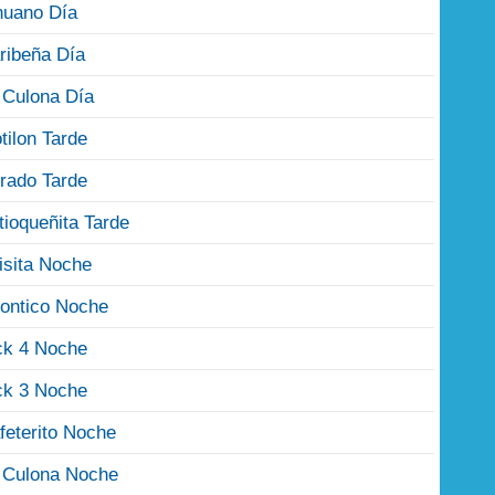
nuano Día
ribeña Día
 Culona Día
tilon Tarde
rado Tarde
tioqueñita Tarde
isita Noche
ontico Noche
ck 4 Noche
ck 3 Noche
feterito Noche
 Culona Noche