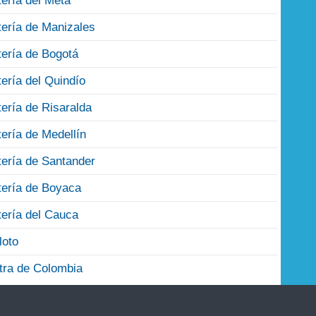
tería del Meta
tería de Manizales
tería de Bogotá
tería del Quindío
tería de Risaralda
tería de Medellín
tería de Santander
tería de Boyaca
tería del Cauca
loto
tra de Colombia