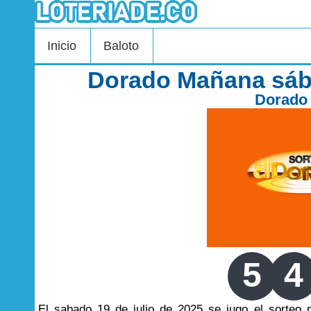
Inicio
Baloto
Dorado Mañana sába
Dorado
5
4
El sabado 19 de julio de 2025 se jugo el sorteo