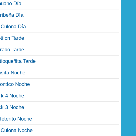
nuano Día
ribeña Día
 Culona Día
tilon Tarde
rado Tarde
tioqueñita Tarde
isita Noche
ontico Noche
ck 4 Noche
ck 3 Noche
feterito Noche
 Culona Noche