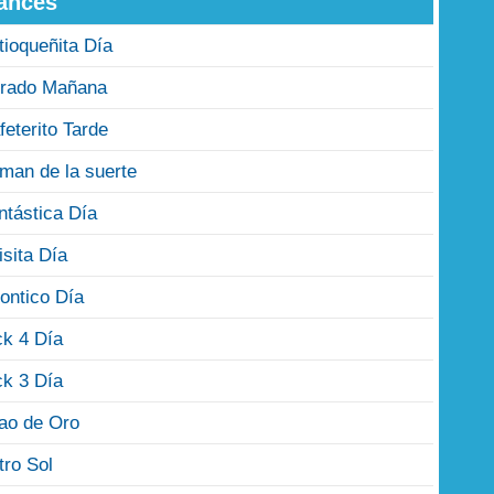
ances
tioqueñita Día
rado Mañana
feterito Tarde
man de la suerte
ntástica Día
isita Día
ontico Día
ck 4 Día
ck 3 Día
jao de Oro
tro Sol