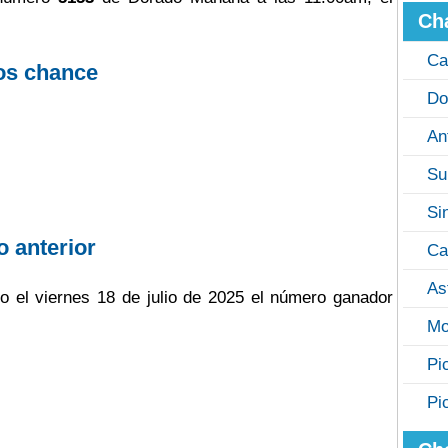
Ch
Ca
os chance
Do
An
Su
Si
o anterior
Ca
As
o el viernes 18 de julio de 2025 el número ganador
Mo
Pi
Pi