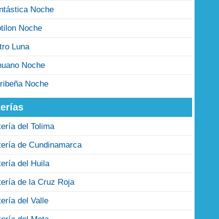
ntástica Noche
tilon Noche
tro Luna
nuano Noche
ribeña Noche
erías
tería del Tolima
tería de Cundinamarca
tería del Huila
tería de la Cruz Roja
tería del Valle