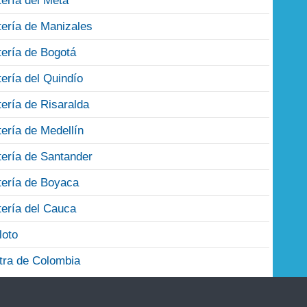
tería del Meta
tería de Manizales
tería de Bogotá
tería del Quindío
tería de Risaralda
tería de Medellín
tería de Santander
tería de Boyaca
tería del Cauca
loto
tra de Colombia