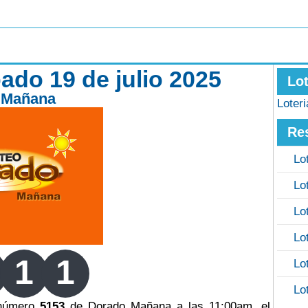
do 19 de julio 2025
Lo
 Mañana
Loter
Re
Lo
Lo
Lo
Lo
1
1
Lo
Lo
 número
5153
de Dorado Mañana a las 11:00am, el