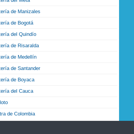
tería del Meta
tería de Manizales
tería de Bogotá
tería del Quindío
tería de Risaralda
tería de Medellín
tería de Santander
tería de Boyaca
tería del Cauca
loto
tra de Colombia