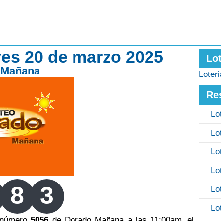
es 20 de marzo 2025
Lo
 Mañana
Loter
Re
Lo
Lo
Lo
Lo
8
3
Lo
Lo
o número
5056
de Dorado Mañana a las 11:00am, el