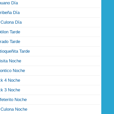
nuano Día
ribeña Día
 Culona Día
tilon Tarde
rado Tarde
tioqueñita Tarde
isita Noche
ontico Noche
ck 4 Noche
ck 3 Noche
feterito Noche
 Culona Noche