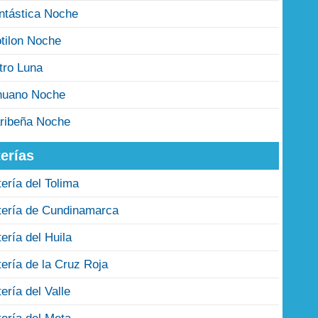
ntástica Noche
tilon Noche
tro Luna
nuano Noche
ribeña Noche
erías
tería del Tolima
tería de Cundinamarca
tería del Huila
tería de la Cruz Roja
tería del Valle