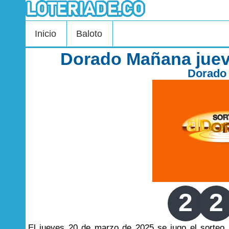
Inicio
Baloto
Dorado Mañana juev
Dorado
2
2
El jueves 20 de marzo de 2025 se jugo el sorte