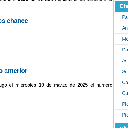
Ch
Pa
os chance
An
Mo
Do
As
o anterior
Si
Ca
jugo el miercoles 19 de marzo de 2025 el número
Cu
Pi
Pi