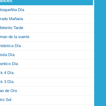
ances
tioqueñita Día
rado Mañana
feterito Tarde
man de la suerte
ntástica Día
isita Día
ontico Día
ck 4 Día
ck 3 Día
jao de Oro
tro Sol