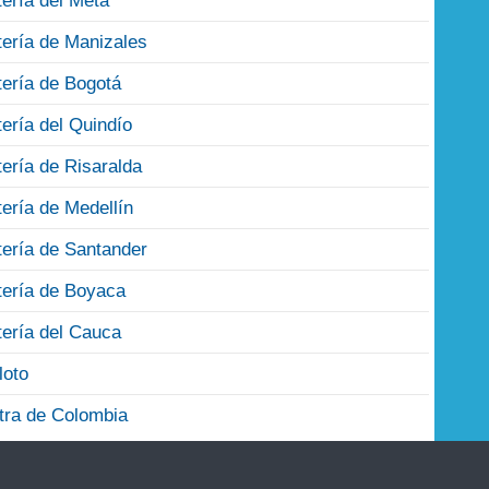
tería del Meta
tería de Manizales
tería de Bogotá
tería del Quindío
tería de Risaralda
tería de Medellín
tería de Santander
tería de Boyaca
tería del Cauca
loto
tra de Colombia