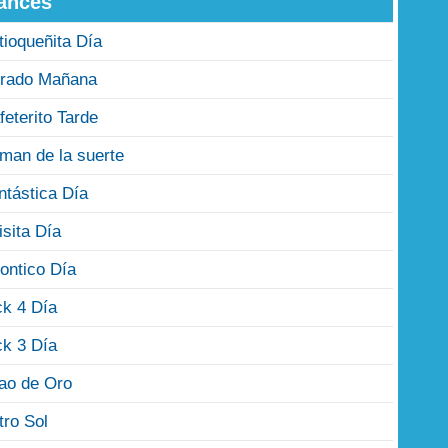
ances
tioqueñita Día
rado Mañana
feterito Tarde
man de la suerte
ntástica Día
isita Día
ontico Día
ck 4 Día
ck 3 Día
jao de Oro
tro Sol