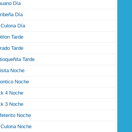
nuano Día
ribeña Día
 Culona Día
tilon Tarde
rado Tarde
tioqueñita Tarde
isita Noche
ontico Noche
ck 4 Noche
ck 3 Noche
feterito Noche
 Culona Noche