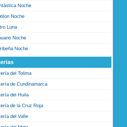
ntástica Noche
tilon Noche
tro Luna
nuano Noche
ribeña Noche
erías
tería del Tolima
tería de Cundinamarca
tería del Huila
tería de la Cruz Roja
tería del Valle