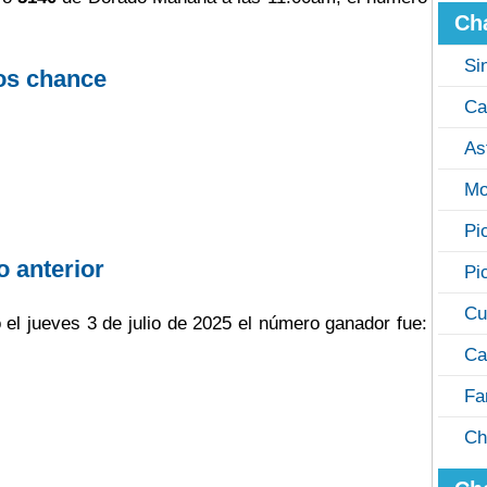
Ch
Si
os chance
Ca
As
Mo
Pi
o anterior
Pi
Cu
 el jueves 3 de julio de 2025 el número ganador fue:
Ca
Fa
Ch