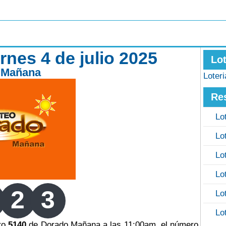
nes 4 de julio 2025
Lo
 Mañana
Loter
Re
Lo
Lo
Lo
Lo
2
3
Lo
Lo
ero
5140
de Dorado Mañana a las 11:00am, el número