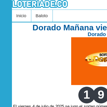
Inicio
Baloto
Dorado Mañana vier
Dorado
1
9
El viernes 4 de julio de 2025 se jugo el sorteo núm