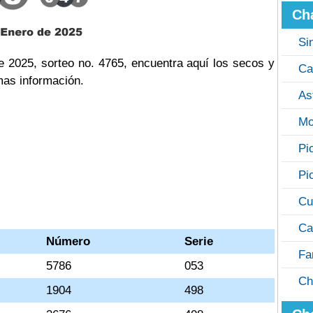
Ch
Si
e 2025, sorteo no. 4765, encuentra aquí los secos y
Ca
mas información.
As
Mo
Pi
Pi
Cu
Ca
Número
Serie
Fa
5786
053
Ch
1904
498