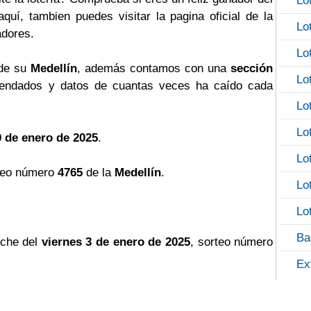
Lo
uí, tambien puedes visitar la pagina oficial de la
Lo
adores.
Lo
 de su
Medellín
, además contamos con una
sección
Lo
ndados y datos de cuantas veces ha caído cada
Lo
Lo
0 de enero de 2025
.
Lo
teo número
4765
de la
Medellín
.
Lo
Lo
Ba
oche del
viernes 3 de enero de 2025
, sorteo número
Ex