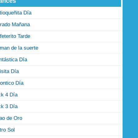
ances
tioqueñita Día
rado Mañana
feterito Tarde
man de la suerte
ntástica Día
isita Día
ontico Día
ck 4 Día
ck 3 Día
jao de Oro
tro Sol