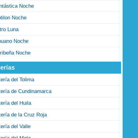
ntástica Noche
tilon Noche
tro Luna
nuano Noche
ribeña Noche
erías
tería del Tolima
tería de Cundinamarca
tería del Huila
tería de la Cruz Roja
tería del Valle