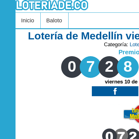
Inicio
Baloto
Lotería de Medellín v
Categoría:
Lot
Premi
0
7
2
8
viernes 10 de