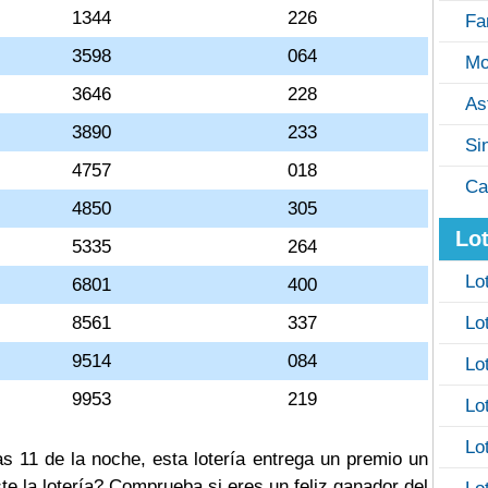
1344
226
Fa
3598
064
Mo
3646
228
As
3890
233
Si
4757
018
Ca
4850
305
Lot
5335
264
Lo
6801
400
8561
337
Lo
9514
084
Lo
9953
219
Lo
Lo
as 11 de la noche, esta lotería entrega un premio un
te la lotería? Comprueba si eres un feliz ganador del