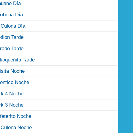
nuano Día
ribeña Día
 Culona Día
tilon Tarde
rado Tarde
tioqueñita Tarde
isita Noche
ontico Noche
ck 4 Noche
ck 3 Noche
feterito Noche
 Culona Noche