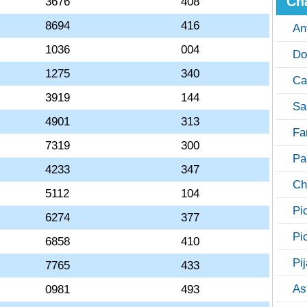
Ch
3676
408
8694
416
An
1036
004
Do
1275
340
Ca
3919
144
Sa
4901
313
Fa
7319
300
Pa
4233
347
Ch
5112
104
Pi
6274
377
Pi
6858
410
Pi
7765
433
As
0981
493