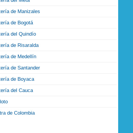
tería del Meta
tería de Manizales
tería de Bogotá
tería del Quindío
tería de Risaralda
tería de Medellín
tería de Santander
tería de Boyaca
tería del Cauca
loto
tra de Colombia