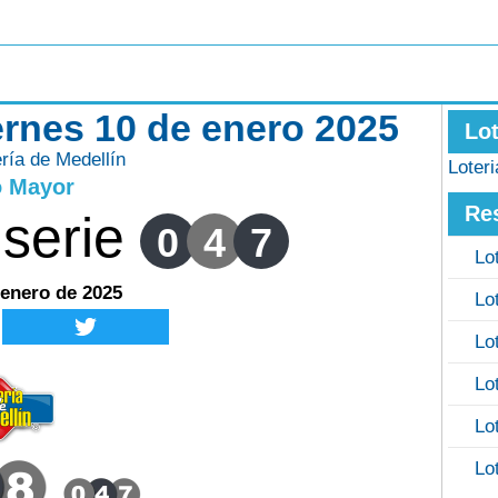
iernes 10 de enero 2025
Lo
ería de Medellín
Loter
o Mayor
Re
serie
0
4
7
Lo
 enero de 2025
Lo
Lo
Lo
Lo
Lo