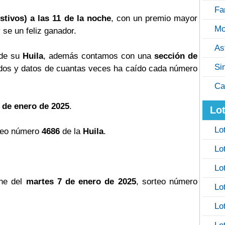
Fa
stivos) a las 11 de la noche
, con un premio mayor
Mo
y se un feliz ganador.
As
 de su
Huila
, además contamos con una
sección de
Si
os y datos de cuantas veces ha caído cada número
Ca
 de enero de 2025
.
Lot
Lo
teo número
4686
de la
Huila
.
Lo
Lo
he del
martes 7 de enero de 2025
, sorteo número
Lo
Lo