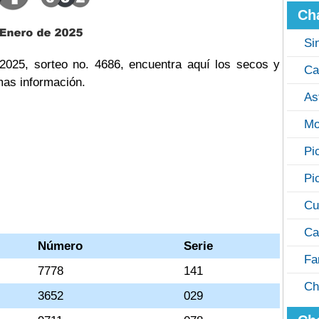
Ch
Si
025, sorteo no. 4686, encuentra aquí los secos y
Ca
mas información.
As
Mo
Pi
Pi
Cu
Ca
Número
Serie
Fa
7778
141
Ch
3652
029