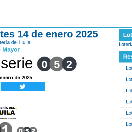
rtes 14 de enero 2025
Lo
tería del Huila
Loter
o Mayor
Re
serie
0
5
2
Lo
 enero de 2025
Lo
Lo
Lo
Lo
Lo