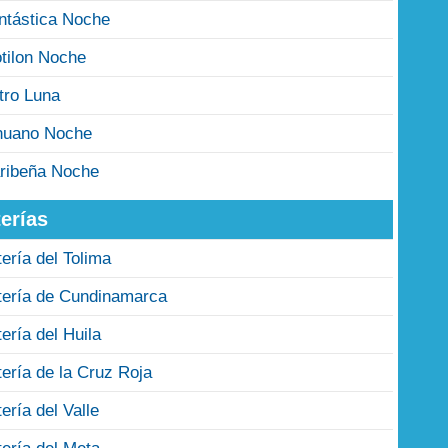
ntástica Noche
tilon Noche
tro Luna
nuano Noche
ribeña Noche
erías
tería del Tolima
tería de Cundinamarca
tería del Huila
tería de la Cruz Roja
tería del Valle