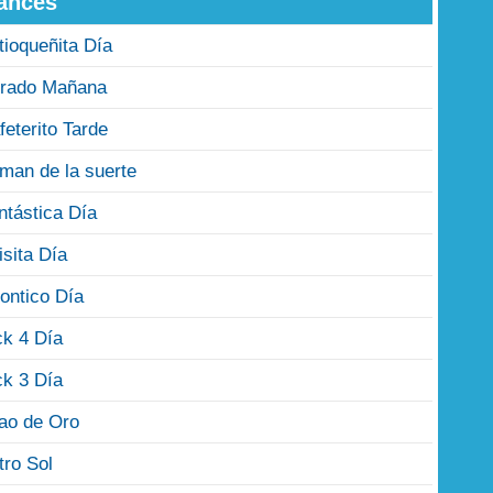
ances
tioqueñita Día
rado Mañana
feterito Tarde
man de la suerte
ntástica Día
isita Día
ontico Día
ck 4 Día
ck 3 Día
jao de Oro
tro Sol