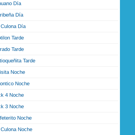
nuano Día
ribeña Día
 Culona Día
tilon Tarde
rado Tarde
tioqueñita Tarde
isita Noche
ontico Noche
ck 4 Noche
ck 3 Noche
feterito Noche
 Culona Noche