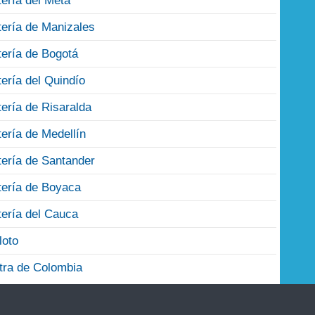
tería del Meta
tería de Manizales
tería de Bogotá
tería del Quindío
tería de Risaralda
tería de Medellín
tería de Santander
tería de Boyaca
tería del Cauca
loto
tra de Colombia