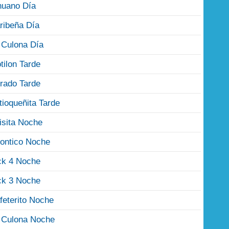
nuano Día
ribeña Día
 Culona Día
tilon Tarde
rado Tarde
tioqueñita Tarde
isita Noche
ontico Noche
ck 4 Noche
ck 3 Noche
feterito Noche
 Culona Noche