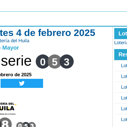
rtes 4 de febrero 2025
Lo
tería del Huila
Loter
o Mayor
Re
serie
0
5
3
Lo
ebrero de 2025
Lo
Lo
Lo
Lo
Lo