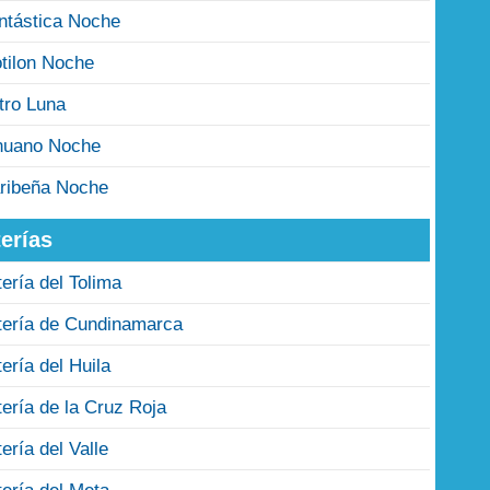
ntástica Noche
tilon Noche
tro Luna
nuano Noche
ribeña Noche
erías
tería del Tolima
tería de Cundinamarca
tería del Huila
tería de la Cruz Roja
tería del Valle