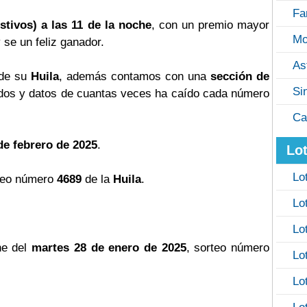
Fa
stivos) a las 11 de la noche
, con un premio mayor
Mo
y se un feliz ganador.
As
 de su
Huila
, además contamos con una
sección de
Si
os y datos de cuantas veces ha caído cada número
Ca
de febrero de 2025
.
Lot
Lo
teo número
4689
de la
Huila
.
Lo
Lo
he del
martes 28 de enero de 2025
, sorteo número
Lo
Lo