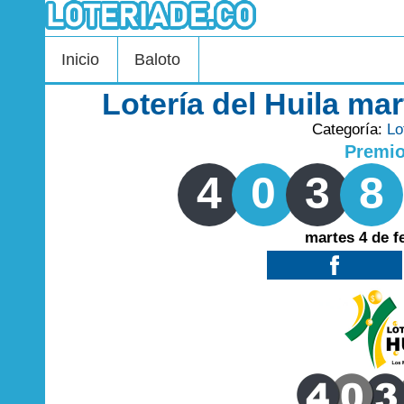
Inicio
Baloto
Lotería del Huila ma
Categoría:
Lo
Premi
4
0
3
8
martes 4 de f