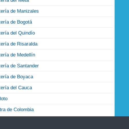
tería del Meta
tería de Manizales
tería de Bogotá
tería del Quindío
tería de Risaralda
tería de Medellín
tería de Santander
tería de Boyaca
tería del Cauca
loto
tra de Colombia