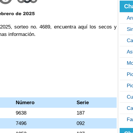
Ch
An
2025, sorteo no. 4689, encuentra aquí los secos y
Si
mas información.
Ca
As
Mo
Pi
Pi
Cu
Número
Serie
Ca
9638
187
Fa
7496
092