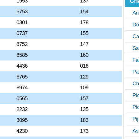
Ch
1953
137
5753
154
An
0301
178
Do
0737
155
Ca
8752
147
Sa
8585
160
Fa
4436
016
Pa
6765
129
Ch
8974
109
Pi
0565
157
Pi
2232
135
Pi
3095
183
As
4230
173