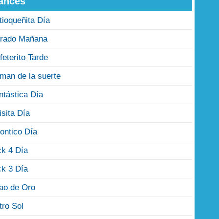
ances
tioqueñita Día
rado Mañana
feterito Tarde
man de la suerte
ntástica Día
isita Día
ontico Día
ck 4 Día
ck 3 Día
jao de Oro
tro Sol