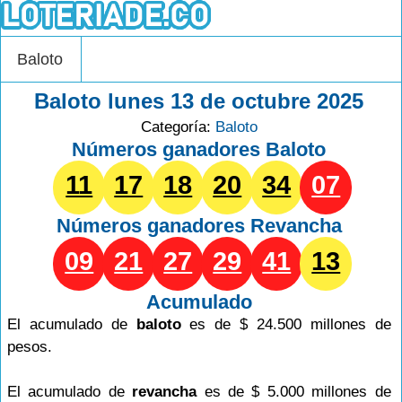
Baloto
Baloto lunes 13 de octubre 2025
Categoría:
Baloto
Números ganadores Baloto
11
17
18
20
34
07
Números ganadores
Revancha
09
21
27
29
41
13
Acumulado
El acumulado de
baloto
es de $ 24.500 millones de
pesos.
El acumulado de
revancha
es de $ 5.000 millones de