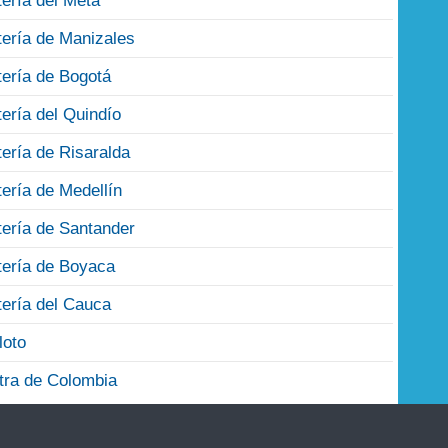
tería del Meta
tería de Manizales
tería de Bogotá
tería del Quindío
tería de Risaralda
tería de Medellín
tería de Santander
tería de Boyaca
tería del Cauca
loto
tra de Colombia