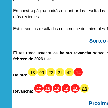
En nuestra página podrás encontrar los resultados
más recientes.
Estos son los resultados de la noche del miercoles 
Sorteo 
El resultado anterior de
baloto revancha
sorteo n
febrero de 2026
fue:
18
09
22
21
42
14
Baloto
:
27
18
22
16
33
05
Revancha
:
Proxim