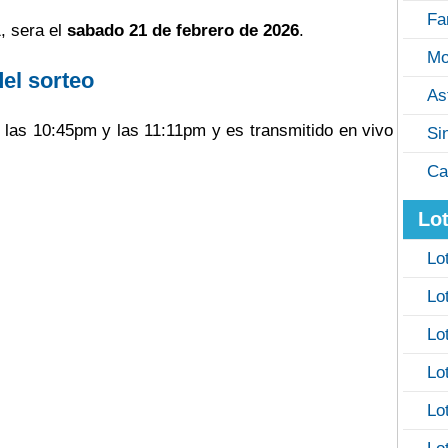
Fa
, sera el
sabado 21 de febrero de 2026
.
Mo
del sorteo
As
e las 10:45pm y las 11:11pm y es transmitido en vivo
Si
Ca
Lot
Lo
Lo
Lo
Lo
Lo