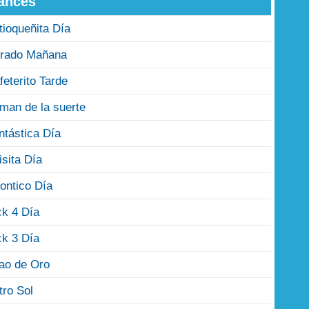
ances
tioqueñita Día
rado Mañana
feterito Tarde
man de la suerte
ntástica Día
isita Día
ontico Día
ck 4 Día
ck 3 Día
jao de Oro
tro Sol