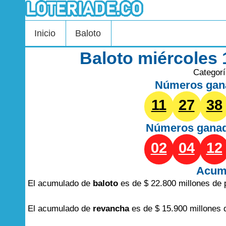
Inicio
Baloto
Baloto miércoles 
Categor
Números gan
11
27
38
Números gana
02
04
12
Acum
El acumulado de
baloto
es de $ 22.800 millones de 
El acumulado de
revancha
es de $ 15.900 millones 