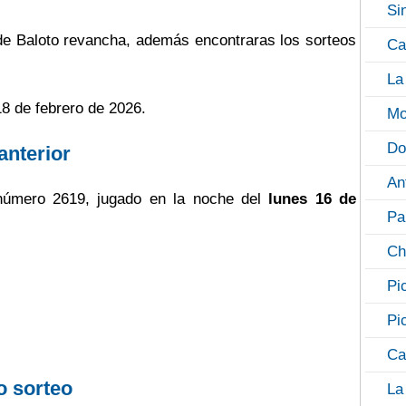
Si
 de Baloto revancha, además encontraras los sorteos
Ca
La
18 de febrero de 2026.
Mo
Do
anterior
An
úmero 2619, jugado en la noche del
lunes 16 de
Pa
Ch
Pi
Pi
Ca
o sorteo
La