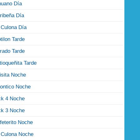
nuano Día
ribeña Día
 Culona Día
tilon Tarde
rado Tarde
tioqueñita Tarde
isita Noche
ontico Noche
ck 4 Noche
ck 3 Noche
feterito Noche
 Culona Noche