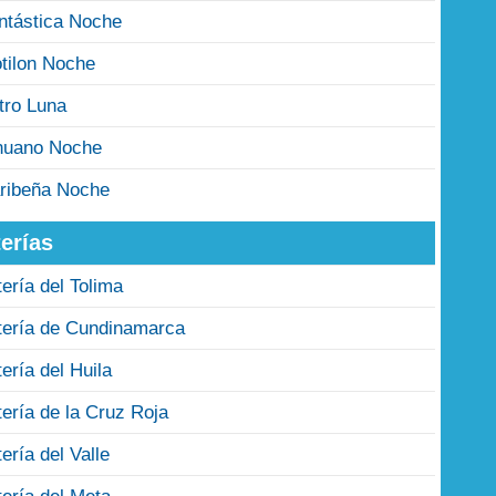
ntástica Noche
tilon Noche
tro Luna
nuano Noche
ribeña Noche
erías
tería del Tolima
tería de Cundinamarca
tería del Huila
tería de la Cruz Roja
tería del Valle