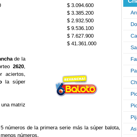
Ch
0
$ 3.094.600
An
$ 3.385.200
$ 2.932.500
Do
$ 9.536.100
$ 7.627.900
Ca
$ 41.361.000
Sa
ancha
de la
Fa
orteo
2620
,
Pa
 aciertos,
o
la súper
Ch
Pi
 una matriz
Pi
Pi
s 5 números de la primera serie más la súper balota,
As
o menos números.