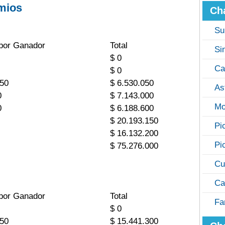
mios
Ch
Su
por Ganador
Total
Si
$ 0
Ca
$ 0
050
$ 6.530.050
As
0
$ 7.143.000
Mo
0
$ 6.188.600
$ 20.193.150
Pi
$ 16.132.200
Pi
$ 75.276.000
Cu
Ca
por Ganador
Total
Fa
$ 0
650
$ 15.441.300