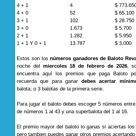
4 + 1
4
$ 773.65
4 + 0
52
$ 65.100
3 + 1
102
$ 28.750
3 + 0
1.673
$ 5.700
2 + 1
1.282
$ 5.950
1 + 1 Y 0 + 1
13.787
$ 3.000
Estos son los
números ganadores de Baloto Rev
noche del
miercoles 18 de febrero de 2026
, s
encuentra aquí los premios que paga Baloto por
recuerda que para ganar
debes acertar mínim
balota, o 3 balotas de la primera serie.
Para jugar el baloto debes escoger 5 números entre
de números 1 al 43 y una superbalota del 1 al 16.
El premio mayor del baloto lo ganas si aciertas lo
pero tambien puedes ganar otros premios acertand