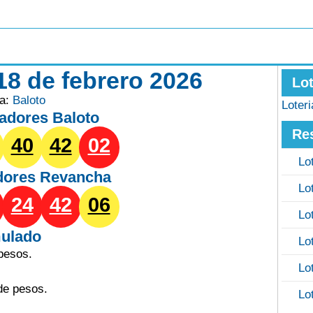
18 de febrero 2026
Lo
ía:
Baloto
Loter
adores Baloto
Re
40
42
02
Lo
dores
Revancha
Lo
24
42
06
Lo
ulado
Lo
pesos.
Lo
de pesos.
Lo