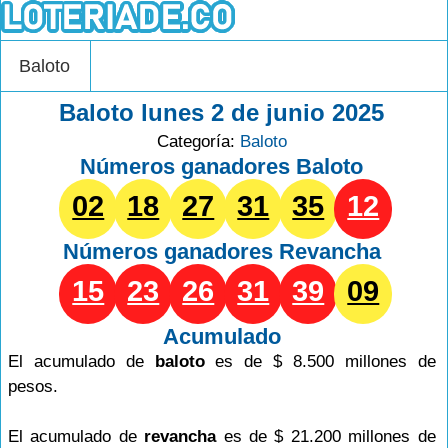
Baloto
Baloto lunes 2 de junio 2025
Categoría:
Baloto
Números ganadores Baloto
02
18
27
31
35
12
Números ganadores
Revancha
15
23
26
31
39
09
Acumulado
El acumulado de
baloto
es de $ 8.500 millones de
pesos.
El acumulado de
revancha
es de $ 21.200 millones de