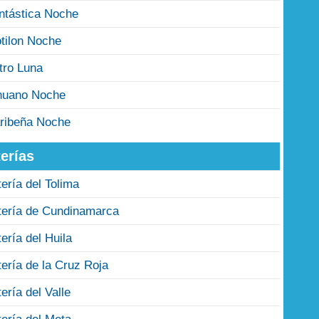
ntástica Noche
tilon Noche
tro Luna
nuano Noche
ribeña Noche
erías
tería del Tolima
tería de Cundinamarca
tería del Huila
tería de la Cruz Roja
tería del Valle