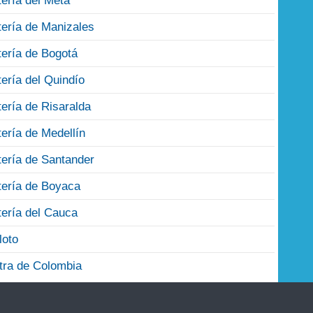
tería del Meta
tería de Manizales
tería de Bogotá
tería del Quindío
tería de Risaralda
tería de Medellín
tería de Santander
tería de Boyaca
tería del Cauca
loto
tra de Colombia