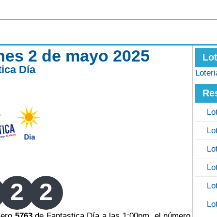
rnes 2 de mayo 2025
Lo
tica Día
Loter
Re
Lo
Lo
Lo
Lo
2
2
Lo
Lo
mero
5763
de Fantastica Día a las 1:00pm, el número