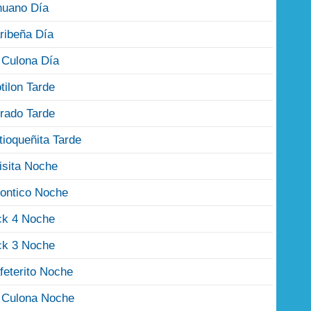
nuano Día
ribeña Día
 Culona Día
tilon Tarde
rado Tarde
tioqueñita Tarde
isita Noche
ontico Noche
ck 4 Noche
ck 3 Noche
feterito Noche
 Culona Noche