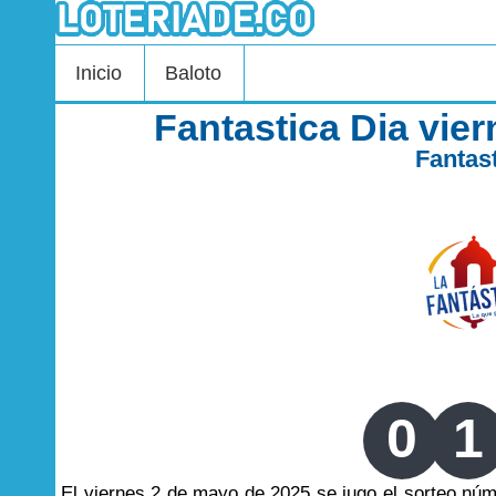
Inicio
Baloto
Fantastica Dia vie
Fantas
0
1
El viernes 2 de mayo de 2025 se jugo el sorteo nú