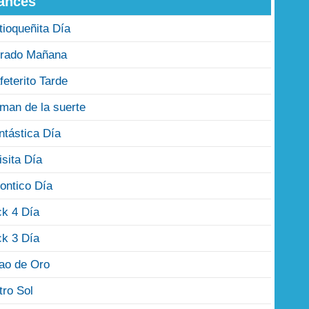
ances
tioqueñita Día
rado Mañana
feterito Tarde
man de la suerte
ntástica Día
isita Día
ontico Día
ck 4 Día
ck 3 Día
jao de Oro
tro Sol