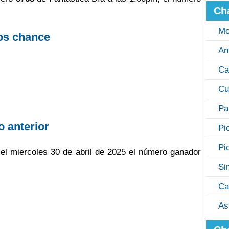
Ch
Mo
os chance
An
Ca
Cu
Pa
o anterior
Pi
Pi
o el miercoles 30 de abril de 2025 el número ganador
Si
Ca
As