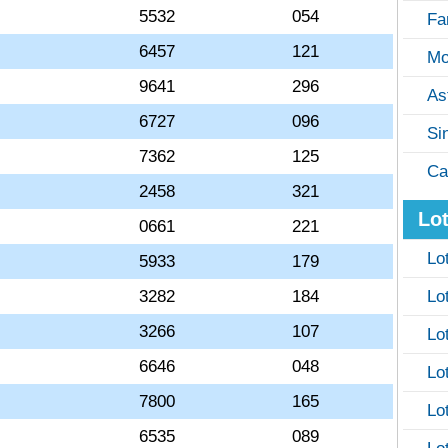
5532
054
Fa
6457
121
Mo
9641
296
As
6727
096
Si
7362
125
Ca
2458
321
Lot
0661
221
Lo
5933
179
3282
184
Lo
3266
107
Lo
6646
048
Lo
7800
165
Lo
6535
089