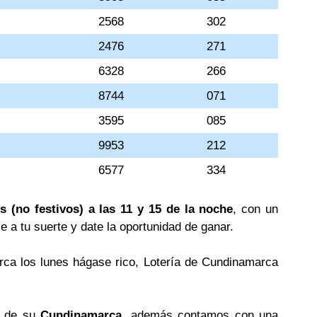
2568
302
2476
271
6328
266
8744
071
3595
085
9953
212
6577
334
s (no festivos) a las 11 y 15 de la noche
, con un
le a tu suerte y date la oportunidad de ganar.
rca los lunes hágase rico, Lotería de Cundinamarca
s de su
Cundinamarca
, además contamos con una