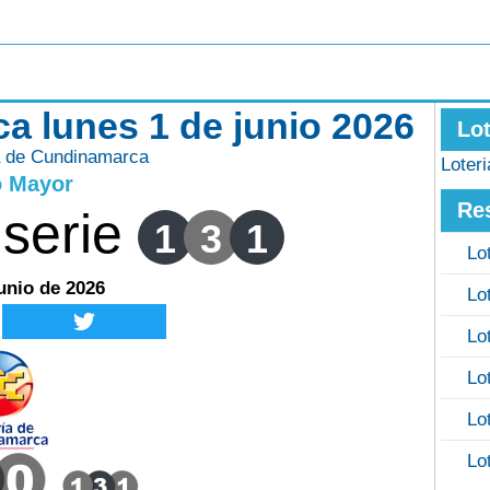
a lunes 1 de junio 2026
Lo
a de Cundinamarca
Loter
o Mayor
Re
serie
1
3
1
Lo
junio de 2026
Lo
Lo
Lo
Lo
Lo