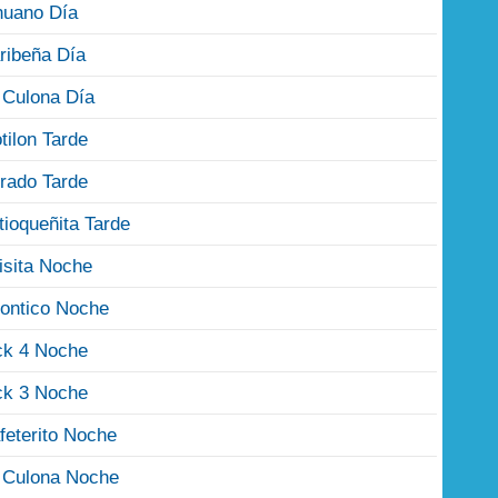
nuano Día
ribeña Día
 Culona Día
tilon Tarde
rado Tarde
tioqueñita Tarde
isita Noche
ontico Noche
ck 4 Noche
ck 3 Noche
feterito Noche
 Culona Noche