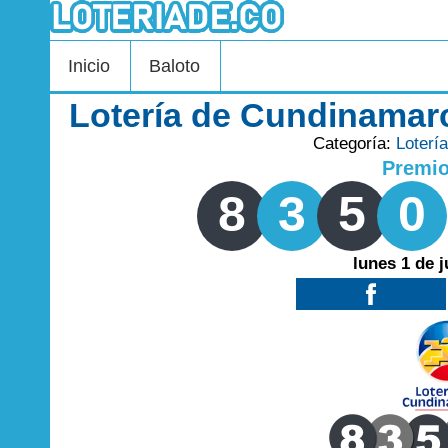
Inicio
Baloto
Lotería de Cundinamarc
Categoría:
Loterí
Premi
8
3
5
0
lunes 1 de 