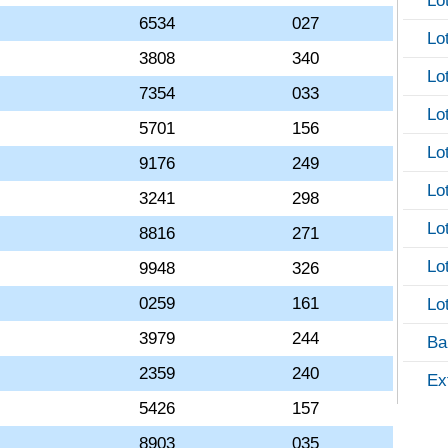
Lo
6534
027
Lo
3808
340
Lo
7354
033
Lo
5701
156
Lo
9176
249
Lo
3241
298
Lo
8816
271
Lo
9948
326
0259
161
Lo
3979
244
Ba
2359
240
Ex
5426
157
8903
035