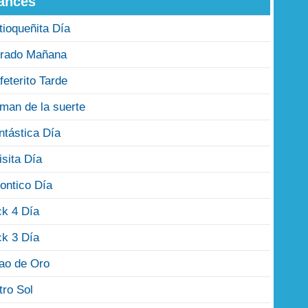
ances
tioqueñita Día
rado Mañana
feterito Tarde
man de la suerte
ntástica Día
isita Día
ontico Día
ck 4 Día
ck 3 Día
jao de Oro
tro Sol