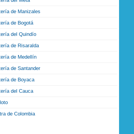
tería del Meta
tería de Manizales
tería de Bogotá
tería del Quindío
tería de Risaralda
tería de Medellín
tería de Santander
tería de Boyaca
tería del Cauca
loto
tra de Colombia