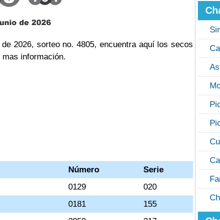
Ch
Si
 de 2026, sorteo no. 4805, encuentra aquí los secos
Ca
n mas información.
As
Mo
Pi
Pi
Cu
Ca
Número
Serie
Fa
0129
020
Ch
0181
155