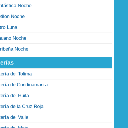
ntástica Noche
tilon Noche
tro Luna
nuano Noche
ribeña Noche
erías
tería del Tolima
tería de Cundinamarca
tería del Huila
tería de la Cruz Roja
tería del Valle