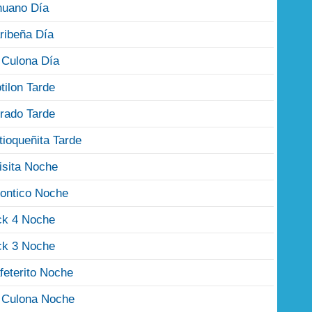
nuano Día
ribeña Día
 Culona Día
tilon Tarde
rado Tarde
tioqueñita Tarde
isita Noche
ontico Noche
ck 4 Noche
ck 3 Noche
feterito Noche
 Culona Noche