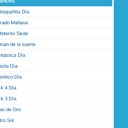
ances
tioqueñita Día
rado Mañana
feterito Tarde
man de la suerte
ntástica Día
isita Día
ontico Día
ck 4 Día
ck 3 Día
jao de Oro
tro Sol