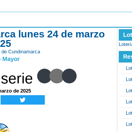
rca lunes 24 de marzo
Lo
025
Loter
a de Cundinamarca
Re
o Mayor
Lo
serie
Lo
Lo
marzo de 2025
Lo
Lo
Lo