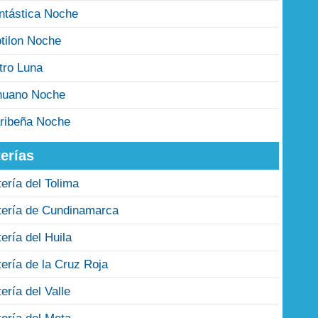
ntástica Noche
tilon Noche
tro Luna
nuano Noche
ribeña Noche
erías
tería del Tolima
tería de Cundinamarca
tería del Huila
tería de la Cruz Roja
tería del Valle