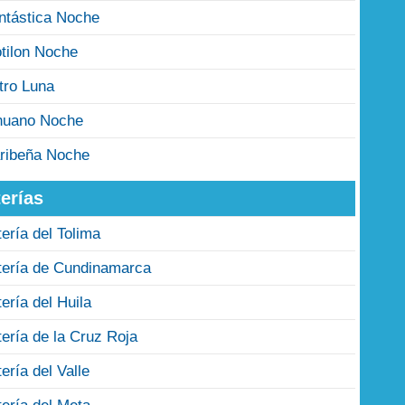
ntástica Noche
tilon Noche
tro Luna
nuano Noche
ribeña Noche
erías
tería del Tolima
tería de Cundinamarca
tería del Huila
tería de la Cruz Roja
tería del Valle