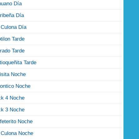
nuano Día
ribeña Día
 Culona Día
tilon Tarde
rado Tarde
tioqueñita Tarde
isita Noche
ontico Noche
ck 4 Noche
ck 3 Noche
feterito Noche
 Culona Noche